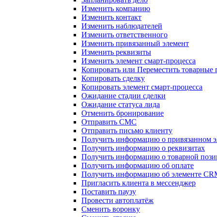
Изменить компанию
Изменить контакт
Изменить наблюдателей
Изменить ответственного
Изменить привязанный элемент
Изменить реквизиты
Изменить элемент смарт-процесса
Копировать или Переместить товарные
Копировать сделку
Копировать элемент смарт-процесса
Ожидание стадии сделки
Ожидание статуса лида
Отменить бронирование
Отправить СМС
Отправить письмо клиенту
Получить информацию о привязанном э
Получить информацию о реквизитах
Получить информацию о товарной поз
Получить информацию об оплате
Получить информацию об элементе CR
Пригласить клиента в мессенджер
Поставить паузу
Провести автоплатёж
Сменить воронку