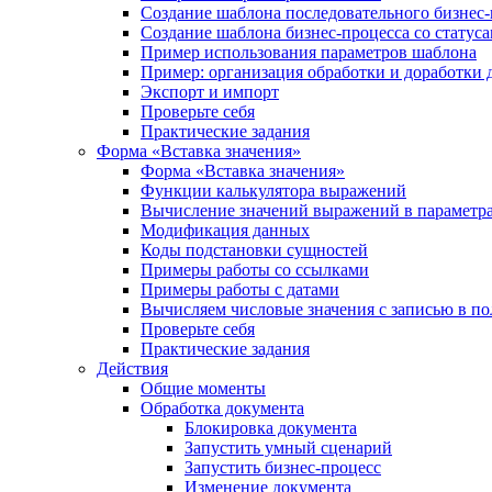
Создание шаблона последовательного бизнес-
Создание шаблона бизнес-процесса со статус
Пример использования параметров шаблона
Пример: организация обработки и доработки 
Экспорт и импорт
Проверьте себя
Практические задания
Форма «Вставка значения»
Форма «Вставка значения»
Функции калькулятора выражений
Вычисление значений выражений в параметра
Модификация данных
Коды подстановки сущностей
Примеры работы со ссылками
Примеры работы с датами
Вычисляем числовые значения с записью в по
Проверьте себя
Практические задания
Действия
Общие моменты
Обработка документа
Блокировка документа
Запустить умный сценарий
Запустить бизнес-процесс
Изменение документа