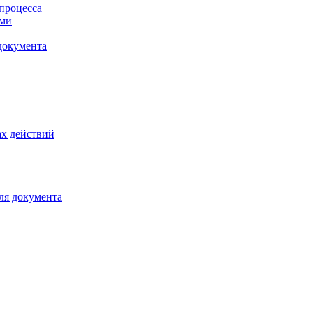
процесса
ами
документа
х действий
ля документа