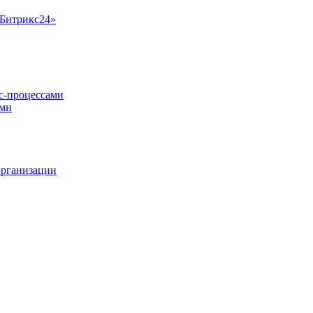
«Битрикс24»
ес-процессами
ами
организации