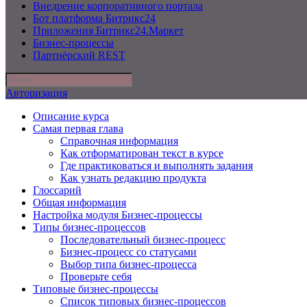
Внедрение корпоративного портала
Бот платформа Битрикс24
Приложения Битрикс24.Маркет
Бизнес-процессы
Партнёрский REST
Авторизация
Описание курса
Самая первая глава
Справочная информация
Как отформатирован текст в курсе
Где практиковаться и выполнять задания
Как узнать редакцию продукта
Глоссарий
Общая информация
Настройка модуля Бизнес-процессы
Типы бизнес-процессов
Последовательный бизнес-процесс
Бизнес-процесс со статусами
Выбор типа бизнес-процесса
Проверьте себя
Типовые бизнес-процессы
Список типовых бизнес-процессов