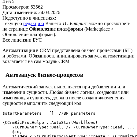
4
из 5
Просмотров:
53562
Дата изменения:
24.03.2026
Недоступно в лицензиях:
Текущую
редакцию
Вашего
1С-Битрикс
можно просмотреть
на странице
Обновление платформы
(
Marketplace >
Обновление платформы
).
Все лицензии БУС
Автоматизация в CRM представлена бизнес-процессами (БП)
и роботами. Обязанность инициировать запуск автоматизации
возлагается на сам модуль CRM.
Автозапуск бизнес-процессов
Автоматический запуск выполняется при добавлении или
изменении сущности. Любая бизнес-логика, создающая или
изменяющая сущность, должна после создания/изменения
сущности выполнить следующий код:
$startParameters = []; //BP parameters

\CCrmBizProcHelper::AutoStartWorkflows(

    \CCrmOwnerType::Deal, // \CCrmOwnerType::Lead, ...

    $id,

    $isNew ? \CCrmBizProcEventType::Create : \CCrmBizPr