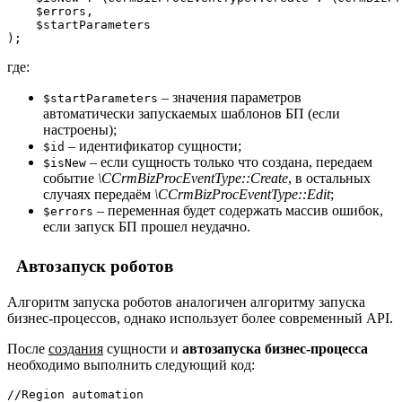
    $errors,

    $startParameters

где:
– значения параметров
$startParameters
автоматически запускаемых шаблонов БП (если
настроены);
– идентификатор сущности;
$id
– если сущность только что создана, передаем
$isNew
событие
\CCrmBizProcEventType::Create
, в остальных
случаях передаём
\CCrmBizProcEventType::Edit
;
– переменная будет содержать массив ошибок,
$errors
если запуск БП прошел неудачно.
Автозапуск роботов
Алгоритм запуска роботов аналогичен алгоритму запуска
бизнес-процессов, однако использует более современный API.
После
создания
сущности и
автозапуска бизнес-процесса
необходимо выполнить следующий код:
//Region automation
