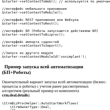
$starter->setContextToWeb(); // используется по умолчан
//интерфейс мобильного приложения

$starter->setContextToMobile();

//интерфейс REST приложения или Вебхука

$starter->setContextToRest();

//интерфейс БП (Роботы запускаются действиями БП)

$starter->setContextToBizproc();

//интерфейс импорта сущностей

$starter->setContextToImport();

//Запуск из другого модуля

Пример запуска всей автоматизации
(БП+Роботы)
Окончательный вариант запуска всей автоматизации (бизнес-
процессы и роботы) с учетом ранее рассмотренных
алгоритмов (реальный пример из компонента
crm.deal.details
):
\CCrmBizProcHelper::AutoStartWorkflows(

    \CCrmOwnerType::Deal,
