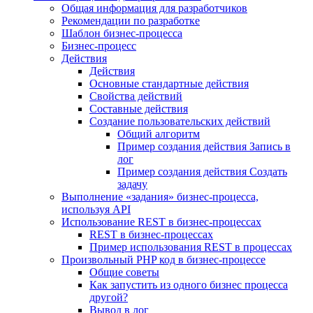
Общая информация для разработчиков
Рекомендации по разработке
Шаблон бизнес-процесса
Бизнес-процесс
Действия
Действия
Основные стандартные действия
Свойства действий
Составные действия
Создание пользовательских действий
Общий алгоритм
Пример создания действия Запись в
лог
Пример создания действия Создать
задачу
Выполнение «задания» бизнес-процесса,
используя API
Использование REST в бизнес-процессах
REST в бизнес-процессах
Пример использования REST в процессах
Произвольный PHP код в бизнес-процессе
Общие советы
Как запустить из одного бизнес процесса
другой?
Вывод в лог