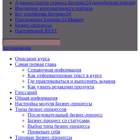
Администратор сервиса Битрикс24 (коробочная версия)
Внедрение корпоративного портала
Бот платформа Битрикс24
Приложения Битрикс24.Маркет
Бизнес-процессы
Партнёрский REST
Авторизация
Описание курса
Самая первая глава
Справочная информация
Как отформатирован текст в курсе
Где практиковаться и выполнять задания
Как узнать редакцию продукта
Глоссарий
Общая информация
Настройка модуля Бизнес-процессы
Типы бизнес-процессов
Последовательный бизнес-процесс
Бизнес-процесс со статусами
Выбор типа бизнес-процесса
Проверьте себя
Типовые бизнес-процессы