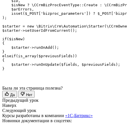
    $ID,

    $isNew ? \CCrmBizProcEventType::Create : \CCrmBizPr
    $arErrors,

    isset($_POST['bizproc_parameters']) ? $_POST['bizpr
);

$starter = new \Bitrix\Crm\Automation\Starter(\CCrmOwne
$starter->setUserIdFromCurrent();

if($isNew)

{

    $starter->runOnAdd();

}

elseif(is_array($previousFields))

{

    $starter->runOnUpdate($fields, $previousFields);

Была ли эта страница полезна?
Да
Нет
Предыдущий урок
Наверх
Следующий урок
Курсы разработаны в компании
«1С-Битрикс»
Новинки документации в соцсетях: