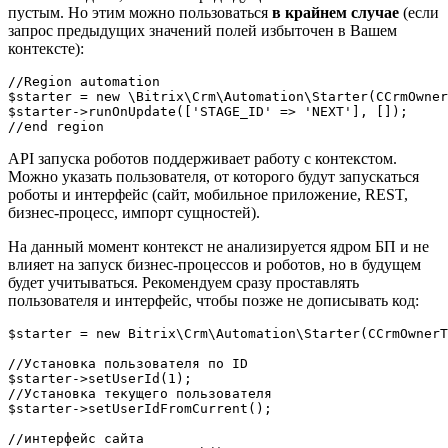
пустым. Но этим можно пользоваться
в крайнем случае
(если
запрос предыдущих значений полей избыточен в Вашем
контексте):
//Region automation

$starter = new \Bitrix\Crm\Automation\Starter(CCrmOwner
$starter->runOnUpdate(['STAGE_ID' => 'NEXT'], []);

API запуска роботов поддерживает работу с контекстом.
Можно указать пользователя, от которого будут запускаться
роботы и интерфейс (сайт, мобильное приложение, REST,
бизнес-процесс, импорт сущностей).
На данный момент контекст не анализируется ядром БП и не
влияет на запуск бизнес-процессов и роботов, но в будущем
будет учитываться. Рекомендуем сразу проставлять
пользователя и интерфейс, чтобы позже не дописывать код:
$starter = new Bitrix\Crm\Automation\Starter(CCrmOwnerT
//Установка пользователя по ID

$starter->setUserId(1);

//Установка текущего пользователя

$starter->setUserIdFromCurrent();

//интерфейс сайта
