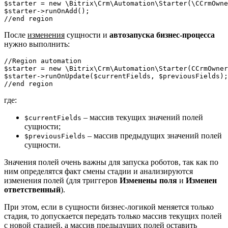
$starter = new \Bitrix\Crm\Automation\Starter(\CCrmOwne
$starter->runOnAdd();

После
изменения
сущности и
автозапуска бизнес-процесса
нужно выполнить:
//Region automation

$starter = new \Bitrix\Crm\Automation\Starter(CCrmOwner
$starter->runOnUpdate($currentFields, $previousFields);

где:
– массив текущих значений полей
$currentFields
сущности;
– массив предыдущих значений полей
$previousFields
сущности.
Значения полей очень важны для запуска роботов, так как по
ним определятся факт смены стадии и анализируются
изменения полей (для триггеров
Изменены поля
и
Изменен
ответственный
).
При этом, если в сущности бизнес-логикой меняется только
стадия, то допускается передать только массив текущих полей
с новой стадией, а массив предыдущих полей оставить