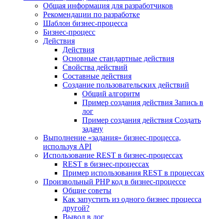
Общая информация для разработчиков
Рекомендации по разработке
Шаблон бизнес-процесса
Бизнес-процесс
Действия
Действия
Основные стандартные действия
Свойства действий
Составные действия
Создание пользовательских действий
Общий алгоритм
Пример создания действия Запись в
лог
Пример создания действия Создать
задачу
Выполнение «задания» бизнес-процесса,
используя API
Использование REST в бизнес-процессах
REST в бизнес-процессах
Пример использования REST в процессах
Произвольный PHP код в бизнес-процессе
Общие советы
Как запустить из одного бизнес процесса
другой?
Вывод в лог