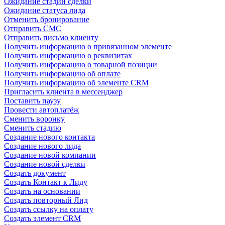
Ожидание стадии сделки
Ожидание статуса лида
Отменить бронирование
Отправить СМС
Отправить письмо клиенту
Получить информацию о привязанном элементе
Получить информацию о реквизитах
Получить информацию о товарной позиции
Получить информацию об оплате
Получить информацию об элементе CRM
Пригласить клиента в мессенджер
Поставить паузу
Провести автоплатёж
Сменить воронку
Сменить стадию
Создание нового контакта
Создание нового лида
Создание новой компании
Создание новой сделки
Создать документ
Создать Контакт к Лиду
Создать на основании
Создать повторный Лид
Создать ссылку на оплату
Создать элемент CRM