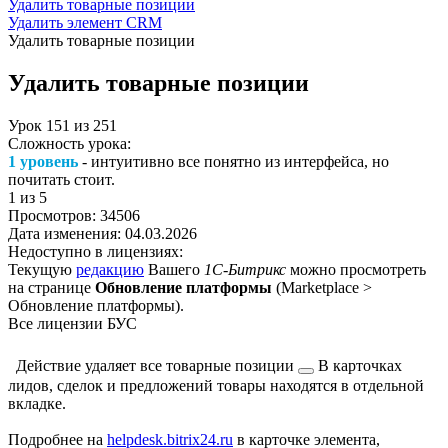
Удалить товарные позиции
Удалить элемент CRM
Удалить товарные позиции
Удалить товарные позиции
Урок
151
из
251
Сложность урока:
1 уровень
- интуитивно все понятно из интерфейса, но
почитать стоит.
1
из 5
Просмотров:
34506
Дата изменения:
04.03.2026
Недоступно в лицензиях:
Текущую
редакцию
Вашего
1С-Битрикс
можно просмотреть
на странице
Обновление платформы
(
Marketplace >
Обновление платформы
).
Все лицензии БУС
Действие удаляет все
товарные позиции
В карточках
лидов, сделок и предложений товары находятся в отдельной
вкладке.
Подробнее на
helpdesk.bitrix24.ru
в карточке элемента,