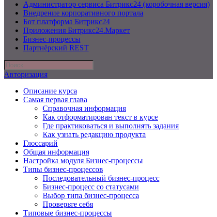
Администратор сервиса Битрикс24 (коробочная версия)
Внедрение корпоративного портала
Бот платформа Битрикс24
Приложения Битрикс24.Маркет
Бизнес-процессы
Партнёрский REST
Авторизация
Описание курса
Самая первая глава
Справочная информация
Как отформатирован текст в курсе
Где практиковаться и выполнять задания
Как узнать редакцию продукта
Глоссарий
Общая информация
Настройка модуля Бизнес-процессы
Типы бизнес-процессов
Последовательный бизнес-процесс
Бизнес-процесс со статусами
Выбор типа бизнес-процесса
Проверьте себя
Типовые бизнес-процессы