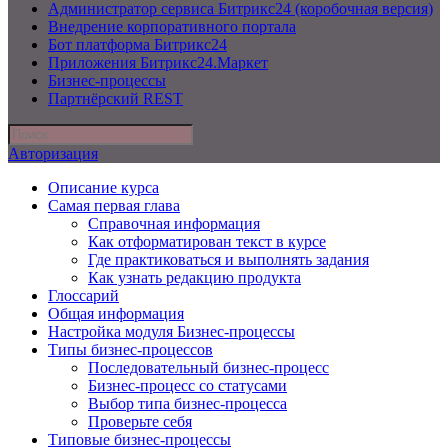
Администратор сервиса Битрикс24 (коробочная версия)
Внедрение корпоративного портала
Бот платформа Битрикс24
Приложения Битрикс24.Маркет
Бизнес-процессы
Партнёрский REST
Авторизация
Описание курса
Самая первая глава
Справочная информация
Как отформатирован текст в курсе
Где практиковаться и выполнять задания
Как узнать редакцию продукта
Глоссарий
Общая информация
Настройка модуля Бизнес-процессы
Типы бизнес-процессов
Последовательный бизнес-процесс
Бизнес-процесс со статусами
Выбор типа бизнес-процесса
Проверьте себя
Типовые бизнес-процессы