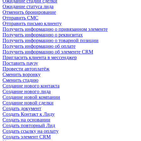
Ожидание стадии сделки
Ожидание статуса лида
Отменить бронирование
Отправить СМС
Отправить письмо клиенту
Получить информацию о привязанном элементе
Получить информацию о реквизитах
Получить информацию о товарной позиции
Получить информацию об оплате
Получить информацию об элементе CRM
Пригласить клиента в мессенджер
Поставить паузу
Провести автоплатёж
Сменить воронку
Сменить стадию
Создание нового контакта
Создание нового лида
Создание новой компании
Создание новой сделки
Создать документ
Создать Контакт к Лиду
Создать на основании
Создать повторный Лид
Создать ссылку на оплату
Создать элемент CRM