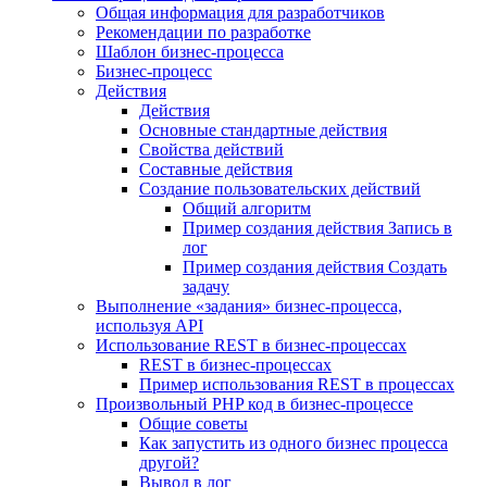
Общая информация для разработчиков
Рекомендации по разработке
Шаблон бизнес-процесса
Бизнес-процесс
Действия
Действия
Основные стандартные действия
Свойства действий
Составные действия
Создание пользовательских действий
Общий алгоритм
Пример создания действия Запись в
лог
Пример создания действия Создать
задачу
Выполнение «задания» бизнес-процесса,
используя API
Использование REST в бизнес-процессах
REST в бизнес-процессах
Пример использования REST в процессах
Произвольный PHP код в бизнес-процессе
Общие советы
Как запустить из одного бизнес процесса
другой?
Вывод в лог