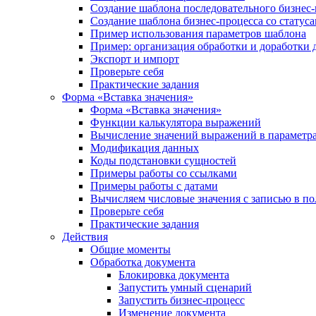
Создание шаблона последовательного бизнес-
Создание шаблона бизнес-процесса со статус
Пример использования параметров шаблона
Пример: организация обработки и доработки 
Экспорт и импорт
Проверьте себя
Практические задания
Форма «Вставка значения»
Форма «Вставка значения»
Функции калькулятора выражений
Вычисление значений выражений в параметра
Модификация данных
Коды подстановки сущностей
Примеры работы со ссылками
Примеры работы с датами
Вычисляем числовые значения с записью в по
Проверьте себя
Практические задания
Действия
Общие моменты
Обработка документа
Блокировка документа
Запустить умный сценарий
Запустить бизнес-процесс
Изменение документа