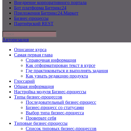
Внедрение корпоративного портала
Бот платформа Битрикс24
Приложения Битрикс24.Маркет
Бизнес-процессы
Партнёрский REST
Авторизация
Описание курса
Самая первая глава
Справочная информация
Как отформатирован текст в курсе
Где практиковаться и выполнять задания
Как узнать редакцию продукта
Глоссарий
Общая информация
Настройка модуля Бизнес-процессы
Типы бизнес-процессов
Последовательный бизнес-процесс
Бизнес-процесс со статусами
Выбор типа бизнес-процесса
Проверьте себя
Типовые бизнес-процессы
Список типовых бизнес-процессов