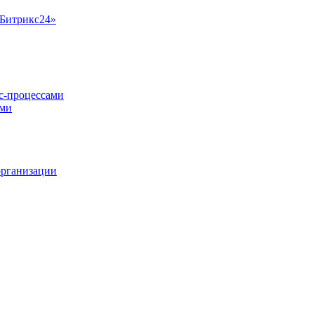
«Битрикс24»
ес-процессами
ами
организации