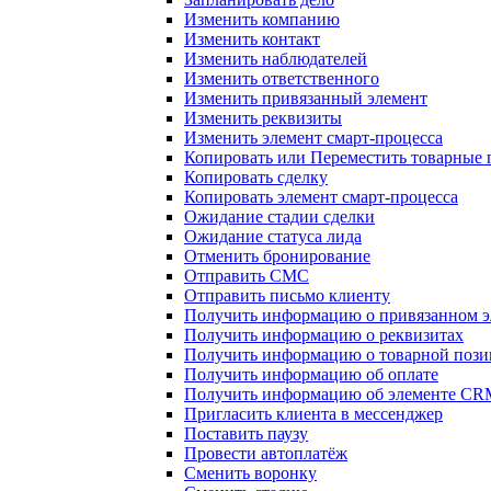
Изменить компанию
Изменить контакт
Изменить наблюдателей
Изменить ответственного
Изменить привязанный элемент
Изменить реквизиты
Изменить элемент смарт-процесса
Копировать или Переместить товарные
Копировать сделку
Копировать элемент смарт-процесса
Ожидание стадии сделки
Ожидание статуса лида
Отменить бронирование
Отправить СМС
Отправить письмо клиенту
Получить информацию о привязанном э
Получить информацию о реквизитах
Получить информацию о товарной поз
Получить информацию об оплате
Получить информацию об элементе CR
Пригласить клиента в мессенджер
Поставить паузу
Провести автоплатёж
Сменить воронку