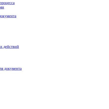
процесса
ами
документа
х действий
ля документа