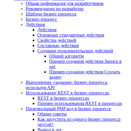
Общая информация для разработчиков
Рекомендации по разработке
Шаблон бизнес-процесса
Бизнес-процесс
Действия
Действия
Основные стандартные действия
Свойства действий
Составные действия
Создание пользовательских действий
Общий алгоритм
Пример создания действия Запись в
лог
Пример создания действия Создать
задачу
Выполнение «задания» бизнес-процесса,
используя API
Использование REST в бизнес-процессах
REST в бизнес-процессах
Пример использования REST в процессах
Произвольный PHP код в бизнес-процессе
Общие советы
Как запустить из одного бизнес процесса
другой?
Вывод в лог