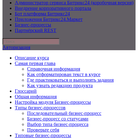
Администратор сервиса Битрикс24 (коробочная версия)
Внедрение корпоративного портала
Бот платформа Битрикс24
Приложения Битрикс24.Маркет
Бизнес-процессы
Партнёрский REST
Авторизация
Описание курса
Самая первая глава
Справочная информация
Как отформатирован текст в курсе
Где практиковаться и выполнять задания
Как узнать редакцию продукта
Глоссарий
Общая информация
Настройка модуля Бизнес-процессы
Типы бизнес-процессов
Последовательный бизнес-процесс
Бизнес-процесс со статусами
Выбор типа бизнес-процесса
Проверьте себя
Типовые бизнес-процессы