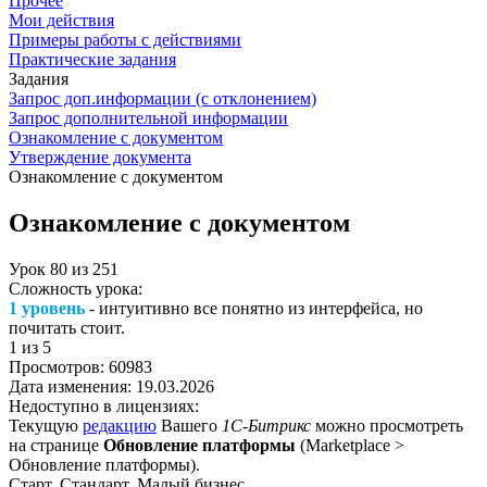
Прочее
Мои действия
Примеры работы с действиями
Практические задания
Задания
Запрос доп.информации (с отклонением)
Запрос дополнительной информации
Ознакомление с документом
Утверждение документа
Ознакомление с документом
Ознакомление с документом
Урок
80
из
251
Сложность урока:
1 уровень
- интуитивно все понятно из интерфейса, но
почитать стоит.
1
из 5
Просмотров:
60983
Дата изменения:
19.03.2026
Недоступно в лицензиях:
Текущую
редакцию
Вашего
1С-Битрикс
можно просмотреть
на странице
Обновление платформы
(
Marketplace >
Обновление платформы
).
Старт, Стандарт, Малый бизнес