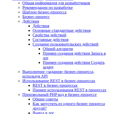
Общая информация для разработчиков
Рекомендации по разработке
Шаблон бизнес-процесса
Бизнес-процесс
Действия
Действия
Основные стандартные действия
Свойства действий
Составные действия
Создание пользовательских действий
Общий алгоритм
Пример создания действия Запись в
лог
Пример создания действия Создать
задачу
Выполнение «задания» бизнес-процесса,
используя API
Использование REST в бизнес-процессах
REST в бизнес-процессах
Пример использования REST в процессах
Произвольный PHP код в бизнес-процессе
Общие советы
Как запустить из одного бизнес процесса
другой?
Вывод в лог