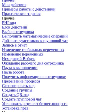
Прочее
Мои действия
Примеры работы с действиями
Практические задания
Прочее
PHP код
Блок действий
Выбор сотрудника
Выполнить математические операции
Добавить участников в групповой чат
Запись в отчет
Изменение глобальных переменных
Изменение переменных
Исходящий Вебхук
Ожидание рабочего дня сотрудника
Пауза в выполнении
Пауза робота
Получить информацию о сотруднике
Прерывание процесса
Сгенерировать код
Создание группы
Создать QR-код
Создать групповой чат
Установить результат бизнес-процесса
Установка прав