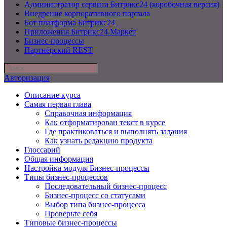
Администратор сервиса Битрикс24 (коробочная версия)
Внедрение корпоративного портала
Бот платформа Битрикс24
Приложения Битрикс24.Маркет
Бизнес-процессы
Партнёрский REST
Авторизация
Описание курса
Самая первая глава
Справочная информация
Как отформатирован текст в курсе
Где практиковаться и выполнять задания
Как узнать редакцию продукта
Глоссарий
Общая информация
Настройка модуля Бизнес-процессы
Типы бизнес-процессов
Последовательный бизнес-процесс
Бизнес-процесс со статусами
Выбор типа бизнес-процесса
Проверьте себя
Типовые бизнес-процессы