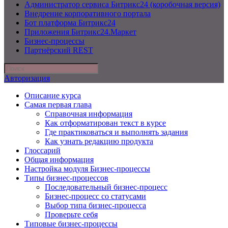
Администратор сервиса Битрикс24 (коробочная версия)
Внедрение корпоративного портала
Бот платформа Битрикс24
Приложения Битрикс24.Маркет
Бизнес-процессы
Партнёрский REST
Авторизация
Описание курса
Самая первая глава
Справочная информация
Как отформатирован текст в курсе
Где практиковаться и выполнять задания
Как узнать редакцию продукта
Глоссарий
Общая информация
Настройка модуля Бизнес-процессы
Типы бизнес-процессов
Последовательный бизнес-процесс
Бизнес-процесс со статусами
Выбор типа бизнес-процесса
Проверьте себя
Типовые бизнес-процессы