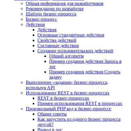
Общая информация для разработчиков
Рекомендации по разработке
Шаблон бизнес-процесса
Бизнес-процесс
Действия
Действия
Основные стандартные действия
Свойства действий
Составные действия
Создание пользовательских действий
Общий алгоритм
Пример создания действия Запись в
лог
Пример создания действия Создать
задачу
Выполнение «задания» бизнес-процесса,
используя API
Использование REST в бизнес-процессах
REST в бизнес-процессах
Пример использования REST в процессах
Произвольный PHP код в бизнес-процессе
Общие советы
Как запустить из одного бизнес процесса
другой?
Вывод в лог