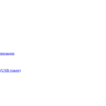
оризации
 (USB-токен)