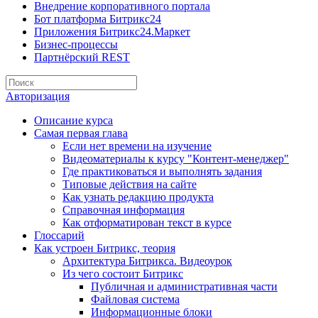
Внедрение корпоративного портала
Бот платформа Битрикс24
Приложения Битрикс24.Маркет
Бизнес-процессы
Партнёрский REST
Авторизация
Описание курса
Самая первая глава
Если нет времени на изучение
Видеоматериалы к курсу "Контент-менеджер"
Где практиковаться и выполнять задания
Типовые действия на сайте
Как узнать редакцию продукта
Справочная информация
Как отформатирован текст в курсе
Глоссарий
Как устроен Битрикс, теория
Архитектура Битрикса. Видеоурок
Из чего состоит Битрикс
Публичная и административная части
Файловая система
Информационные блоки