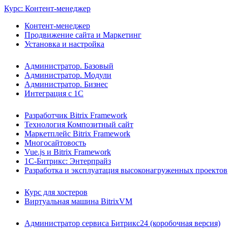
Курс: Контент-менеджер
Контент-менеджер
Продвижение сайта и Маркетинг
Установка и настройка
Администратор. Базовый
Администратор. Модули
Администратор. Бизнес
Интеграция с 1С
Разработчик Bitrix Framework
Технология Композитный сайт
Маркетплейс Bitrix Framework
Многосайтовость
Vue.js и Bitrix Framework
1С-Битрикс: Энтерпрайз
Разработка и эксплуатация высоконагруженных проектов
Курс для хостеров
Виртуальная машина BitrixVM
Администратор сервиса Битрикс24 (коробочная версия)