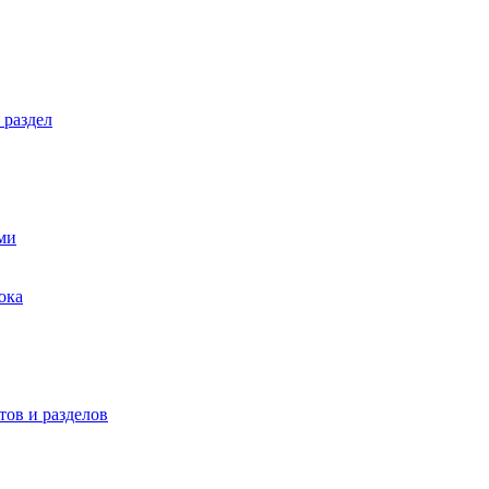
 раздел
ми
ока
ов и разделов