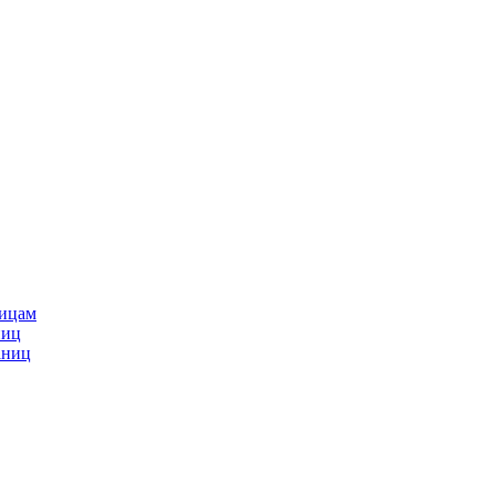
ницам
ниц
аниц