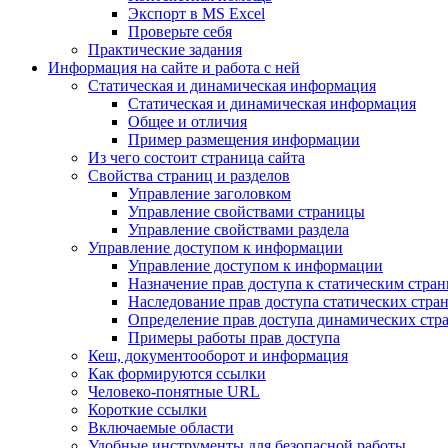
Экспорт в MS Excel
Проверьте себя
Практические задания
Информация на сайте и работа с ней
Статическая и динамическая информация
Статическая и динамическая информация
Общее и отличия
Пример размещения информации
Из чего состоит страница сайта
Свойства страниц и разделов
Управление заголовком
Управление свойствами страницы
Управление свойствами раздела
Управление доступом к информации
Управление доступом к информации
Назначение прав доступа к статическим стра
Наследование прав доступа статических стра
Определение прав доступа динамических стр
Примеры работы прав доступа
Кеш, документооборот и информация
Как формируются ссылки
Человеко-понятные URL
Короткие ссылки
Включаемые области
Удобные инструменты для безопасной работы