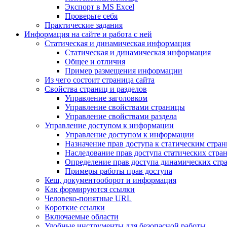
Экспорт в MS Excel
Проверьте себя
Практические задания
Информация на сайте и работа с ней
Статическая и динамическая информация
Статическая и динамическая информация
Общее и отличия
Пример размещения информации
Из чего состоит страница сайта
Свойства страниц и разделов
Управление заголовком
Управление свойствами страницы
Управление свойствами раздела
Управление доступом к информации
Управление доступом к информации
Назначение прав доступа к статическим стра
Наследование прав доступа статических стра
Определение прав доступа динамических стр
Примеры работы прав доступа
Кеш, документооборот и информация
Как формируются ссылки
Человеко-понятные URL
Короткие ссылки
Включаемые области
Удобные инструменты для безопасной работы