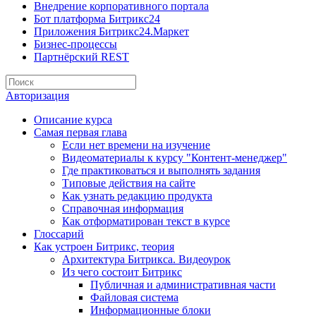
Внедрение корпоративного портала
Бот платформа Битрикс24
Приложения Битрикс24.Маркет
Бизнес-процессы
Партнёрский REST
Авторизация
Описание курса
Самая первая глава
Если нет времени на изучение
Видеоматериалы к курсу "Контент-менеджер"
Где практиковаться и выполнять задания
Типовые действия на сайте
Как узнать редакцию продукта
Справочная информация
Как отформатирован текст в курсе
Глоссарий
Как устроен Битрикс, теория
Архитектура Битрикса. Видеоурок
Из чего состоит Битрикс
Публичная и административная части
Файловая система
Информационные блоки