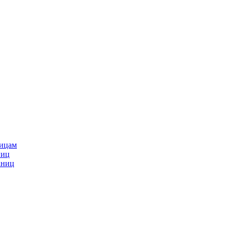
ницам
ниц
аниц