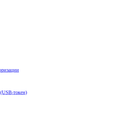
оризации
 (USB-токен)