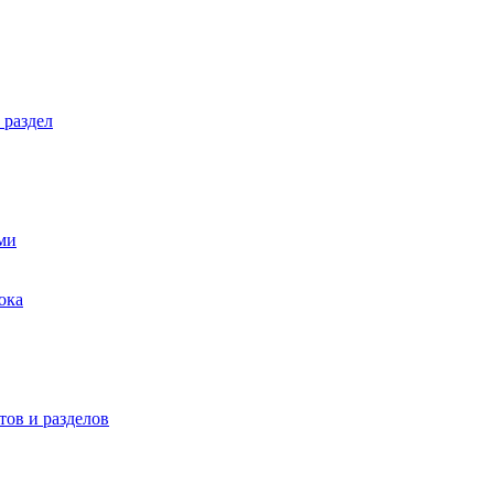
 раздел
ми
ока
ов и разделов