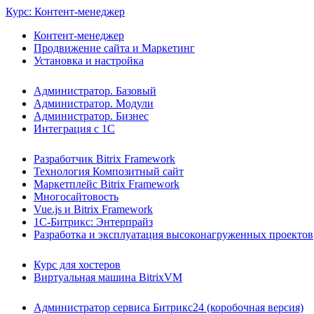
Курс: Контент-менеджер
Контент-менеджер
Продвижение сайта и Маркетинг
Установка и настройка
Администратор. Базовый
Администратор. Модули
Администратор. Бизнес
Интеграция с 1С
Разработчик Bitrix Framework
Технология Композитный сайт
Маркетплейс Bitrix Framework
Многосайтовость
Vue.js и Bitrix Framework
1С-Битрикс: Энтерпрайз
Разработка и эксплуатация высоконагруженных проектов
Курс для хостеров
Виртуальная машина BitrixVM
Администратор сервиса Битрикс24 (коробочная версия)