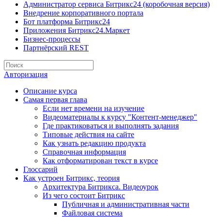
Администратор сервиса Битрикс24 (коробочная версия)
Внедрение корпоративного портала
Бот платформа Битрикс24
Приложения Битрикс24.Маркет
Бизнес-процессы
Партнёрский REST
Авторизация
Описание курса
Самая первая глава
Если нет времени на изучение
Видеоматериалы к курсу "Контент-менеджер"
Где практиковаться и выполнять задания
Типовые действия на сайте
Как узнать редакцию продукта
Справочная информация
Как отформатирован текст в курсе
Глоссарий
Как устроен Битрикс, теория
Архитектура Битрикса. Видеоурок
Из чего состоит Битрикс
Публичная и административная части
Файловая система