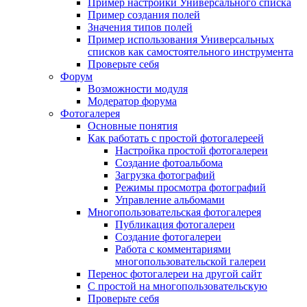
Пример настройки Универсального списка
Пример создания полей
Значения типов полей
Пример использования Универсальных
списков как самостоятельного инструмента
Проверьте себя
Форум
Возможности модуля
Модератор форума
Фотогалерея
Основные понятия
Как работать с простой фотогалереей
Настройка простой фотогалереи
Создание фотоальбома
Загрузка фотографий
Режимы просмотра фотографий
Управление альбомами
Многопользовательская фотогалерея
Публикация фотогалереи
Создание фотогалереи
Работа с комментариями
многопользовательской галереи
Перенос фотогалереи на другой сайт
С простой на многопользовательскую
Проверьте себя