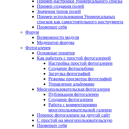
Пример настройки Универсального списка
Пример создания полей
Значения типов полей
Пример использования Универсальных
списков как самостоятельного инструмента
Проверьте себя
Форум
Возможности модуля
Модератор форума
Фотогалерея
Основные понятия
Как работать с простой фотогалереей
Настройка простой фотогалереи
Создание фотоальбома
Загрузка фотографий
Режимы просмотра фотографий
Управление альбомами
Многопользовательская фотогалерея
Публикация фотогалереи
Создание фотогалереи
Работа с комментариями
многопользовательской галереи
Перенос фотогалереи на другой сайт
С простой на многопользовательскую
Проверьте себя