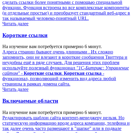
сделать ссылки более понятными с помощью специальной
функции. Функция встроена во все комплексные компоненты
(и отдельные простые) и преобразует стандартный веб-адрес в
так называемый человеко-понятный URL.
Читать далее
Короткие ссылки
На изучение вам потребуется примерно 6 минут.
Адреса страниц бывают очень длинными . Их сложно
запомнить, они не влезают в короткие сообщения Твиттера и
неудобны ещё в ряде случаев. Для решения этих проблем
используйте полезный функционал
"1С-Битрикс: Управление
сайтом"
-
Короткие ссылки
.
Короткая ссылка
-
функционал, позволяющий изменить вид адреса любой
страницы в рамках домена сайта.
Читать далее
Включаемые области
На изучение вам потребуется примерно 6 минут.
Редактировать шаблон сайта контент-менеджеру нельзя. Но
статическую информацию вроде адреса компании, телефона и
так далее очень часто размещают в "шапке" или в подвале