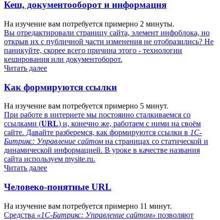
Кеш, документооборот и информация
На изучение вам потребуется примерно 2 минуты.
Вы отредактировали страницу сайта, элемент инфоблока, но
открыв их с публичной части изменения не отобразились? Не
паникуйте, скорее всего причина этого - технологии
кеширования или документоборот.
Читать далее
Как формируются ссылки
На изучение вам потребуется примерно 5 минут.
При работе в интернете мы постоянно сталкиваемся со
ссылками (
URL
) и, конечно же, работаем с ними на своём
сайте. Давайте разберемся, как формируются ссылки в
1С-
Битрикс: Управление сайтом
на страницах со статической и
динамической информацией. В уроке в качестве названия
сайта используем
mysite.ru
.
Читать далее
Человеко-понятные URL
На изучение вам потребуется примерно 11 минут.
Средства
«1С-Битрикс: Управление сайтом»
позволяют