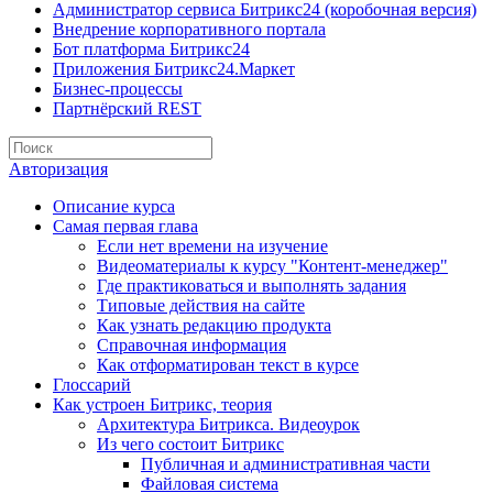
Администратор сервиса Битрикс24 (коробочная версия)
Внедрение корпоративного портала
Бот платформа Битрикс24
Приложения Битрикс24.Маркет
Бизнес-процессы
Партнёрский REST
Авторизация
Описание курса
Самая первая глава
Если нет времени на изучение
Видеоматериалы к курсу "Контент-менеджер"
Где практиковаться и выполнять задания
Типовые действия на сайте
Как узнать редакцию продукта
Справочная информация
Как отформатирован текст в курсе
Глоссарий
Как устроен Битрикс, теория
Архитектура Битрикса. Видеоурок
Из чего состоит Битрикс
Публичная и административная части
Файловая система