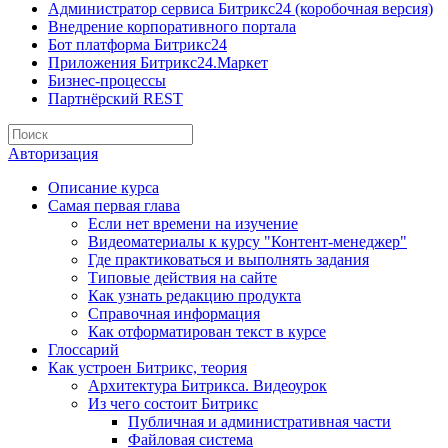
Администратор сервиса Битрикс24 (коробочная версия)
Внедрение корпоративного портала
Бот платформа Битрикс24
Приложения Битрикс24.Маркет
Бизнес-процессы
Партнёрский REST
Авторизация
Описание курса
Самая первая глава
Если нет времени на изучение
Видеоматериалы к курсу "Контент-менеджер"
Где практиковаться и выполнять задания
Типовые действия на сайте
Как узнать редакцию продукта
Справочная информация
Как отформатирован текст в курсе
Глоссарий
Как устроен Битрикс, теория
Архитектура Битрикса. Видеоурок
Из чего состоит Битрикс
Публичная и административная части
Файловая система