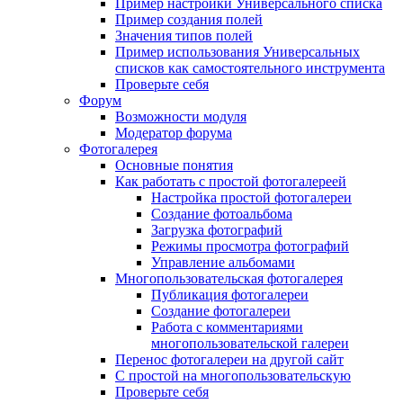
Пример настройки Универсального списка
Пример создания полей
Значения типов полей
Пример использования Универсальных
списков как самостоятельного инструмента
Проверьте себя
Форум
Возможности модуля
Модератор форума
Фотогалерея
Основные понятия
Как работать с простой фотогалереей
Настройка простой фотогалереи
Создание фотоальбома
Загрузка фотографий
Режимы просмотра фотографий
Управление альбомами
Многопользовательская фотогалерея
Публикация фотогалереи
Создание фотогалереи
Работа с комментариями
многопользовательской галереи
Перенос фотогалереи на другой сайт
С простой на многопользовательскую
Проверьте себя