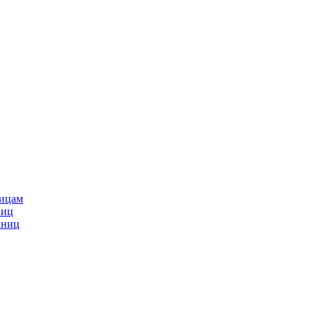
ницам
ниц
аниц