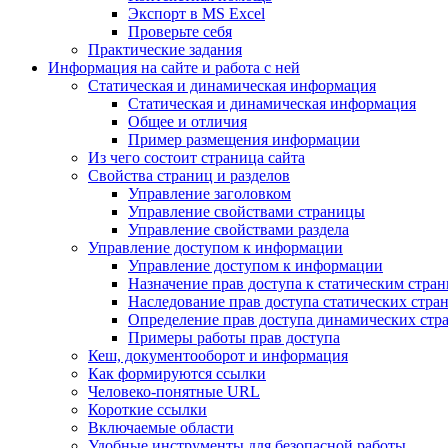
Экспорт в MS Excel
Проверьте себя
Практические задания
Информация на сайте и работа с ней
Статическая и динамическая информация
Статическая и динамическая информация
Общее и отличия
Пример размещения информации
Из чего состоит страница сайта
Свойства страниц и разделов
Управление заголовком
Управление свойствами страницы
Управление свойствами раздела
Управление доступом к информации
Управление доступом к информации
Назначение прав доступа к статическим стра
Наследование прав доступа статических стра
Определение прав доступа динамических стр
Примеры работы прав доступа
Кеш, документооборот и информация
Как формируются ссылки
Человеко-понятные URL
Короткие ссылки
Включаемые области
Удобные инструменты для безопасной работы