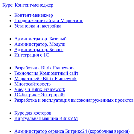
Курс: Контент-менеджер
Контент-менеджер
Продвижение сайта и Маркетинг
Установка и настройка
Администратор. Базовый
Администратор. Модули
Администратор. Бизнес
Интеграция с 1С
Разработчик Bitrix Framework
Технология Композитный сайт
Маркетплейс Bitrix Framework
Многосайтовость
Vue.js и Bitrix Framework
1С-Битрикс: Энтерпрайз
Разработка и эксплуатация высоконагруженных проектов
Курс для хостеров
Виртуальная машина BitrixVM
Администратор сервиса Битрикс24 (коробочная версия)