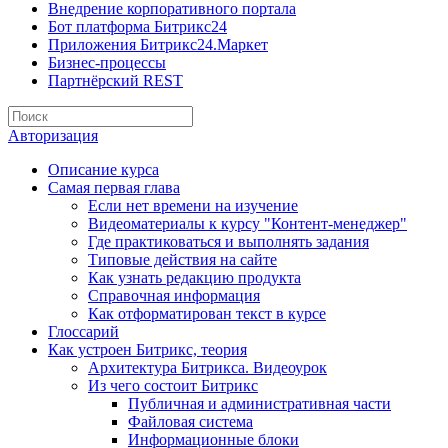
Внедрение корпоративного портала
Бот платформа Битрикс24
Приложения Битрикс24.Маркет
Бизнес-процессы
Партнёрский REST
Авторизация
Описание курса
Самая первая глава
Если нет времени на изучение
Видеоматериалы к курсу "Контент-менеджер"
Где практиковаться и выполнять задания
Типовые действия на сайте
Как узнать редакцию продукта
Справочная информация
Как отформатирован текст в курсе
Глоссарий
Как устроен Битрикс, теория
Архитектура Битрикса. Видеоурок
Из чего состоит Битрикс
Публичная и административная части
Файловая система
Информационные блоки