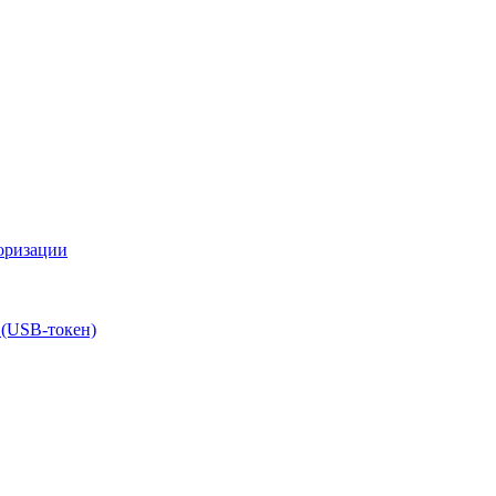
оризации
 (USB-токен)