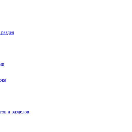
 раздел
ми
ока
ов и разделов