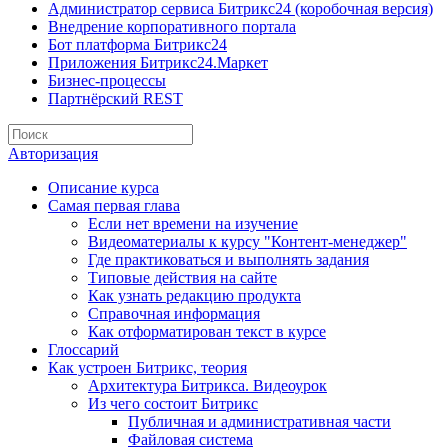
Администратор сервиса Битрикс24 (коробочная версия)
Внедрение корпоративного портала
Бот платформа Битрикс24
Приложения Битрикс24.Маркет
Бизнес-процессы
Партнёрский REST
Авторизация
Описание курса
Самая первая глава
Если нет времени на изучение
Видеоматериалы к курсу "Контент-менеджер"
Где практиковаться и выполнять задания
Типовые действия на сайте
Как узнать редакцию продукта
Справочная информация
Как отформатирован текст в курсе
Глоссарий
Как устроен Битрикс, теория
Архитектура Битрикса. Видеоурок
Из чего состоит Битрикс
Публичная и административная части
Файловая система