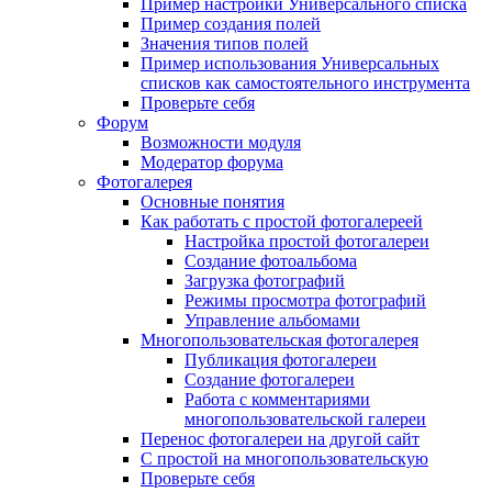
Пример настройки Универсального списка
Пример создания полей
Значения типов полей
Пример использования Универсальных
списков как самостоятельного инструмента
Проверьте себя
Форум
Возможности модуля
Модератор форума
Фотогалерея
Основные понятия
Как работать с простой фотогалереей
Настройка простой фотогалереи
Создание фотоальбома
Загрузка фотографий
Режимы просмотра фотографий
Управление альбомами
Многопользовательская фотогалерея
Публикация фотогалереи
Создание фотогалереи
Работа с комментариями
многопользовательской галереи
Перенос фотогалереи на другой сайт
С простой на многопользовательскую
Проверьте себя