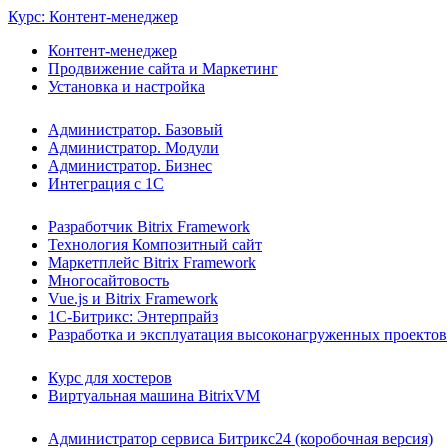
Курс: Контент-менеджер
Контент-менеджер
Продвижение сайта и Маркетинг
Установка и настройка
Администратор. Базовый
Администратор. Модули
Администратор. Бизнес
Интеграция с 1С
Разработчик Bitrix Framework
Технология Композитный сайт
Маркетплейс Bitrix Framework
Многосайтовость
Vue.js и Bitrix Framework
1С-Битрикс: Энтерпрайз
Разработка и эксплуатация высоконагруженных проектов
Курс для хостеров
Виртуальная машина BitrixVM
Администратор сервиса Битрикс24 (коробочная версия)