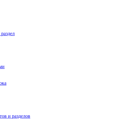
 раздел
ми
ока
ов и разделов