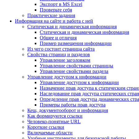
Экспорт в MS Excel
Проверьте себя
Практические задания
Информация на сайте и работа с ней
Статическая и динамическая информация
Статическая и динамическая информация
Общее и отличия
Пример размещения информации
Из чего состоит страница сайта
Свойства страниц и разделов
Управление заголовком
Управление свойствами страницы
Управление свойствами раздела
Управление доступом к информации
Управление доступом к информации
Назначение прав доступа к статическим стра
Наследование прав доступа статических стра
Определение прав доступа динамических стр
Примеры работы прав доступа
Кеш, документооборот и информация
Как формируются ссылки
Человеко-понятные URL
Короткие ссылки
Включаемые области
Удобные инструменты для безопасной работы