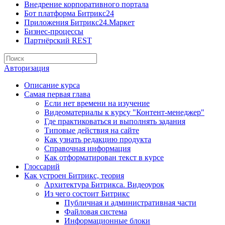
Внедрение корпоративного портала
Бот платформа Битрикс24
Приложения Битрикс24.Маркет
Бизнес-процессы
Партнёрский REST
Авторизация
Описание курса
Самая первая глава
Если нет времени на изучение
Видеоматериалы к курсу "Контент-менеджер"
Где практиковаться и выполнять задания
Типовые действия на сайте
Как узнать редакцию продукта
Справочная информация
Как отформатирован текст в курсе
Глоссарий
Как устроен Битрикс, теория
Архитектура Битрикса. Видеоурок
Из чего состоит Битрикс
Публичная и административная части
Файловая система
Информационные блоки