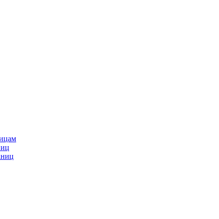
ницам
ниц
аниц