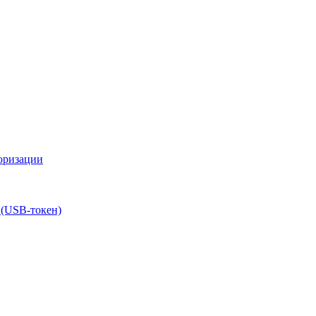
оризации
 (USB-токен)