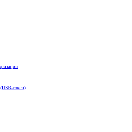
оризации
 (USB-токен)