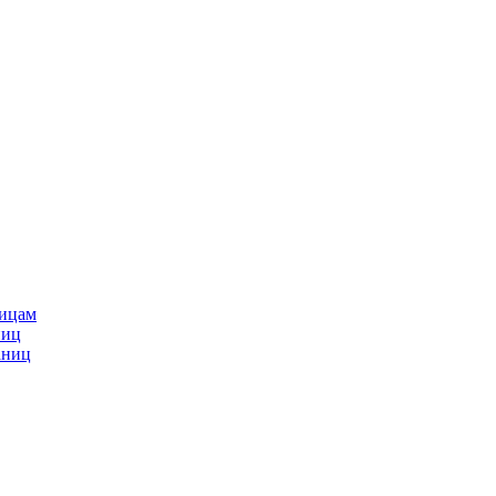
ницам
ниц
аниц