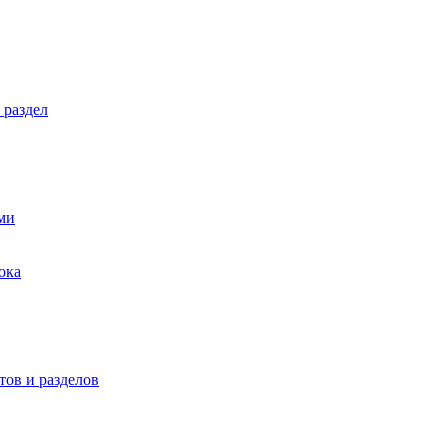
 раздел
ми
ока
ов и разделов