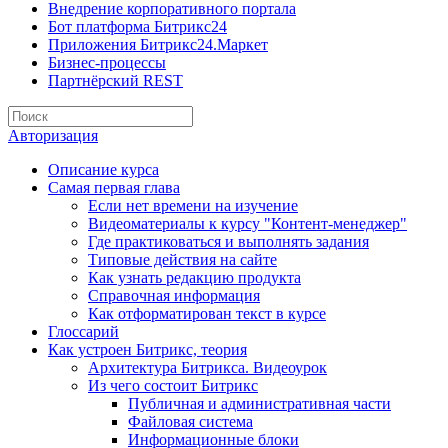
Внедрение корпоративного портала
Бот платформа Битрикс24
Приложения Битрикс24.Маркет
Бизнес-процессы
Партнёрский REST
Авторизация
Описание курса
Самая первая глава
Если нет времени на изучение
Видеоматериалы к курсу "Контент-менеджер"
Где практиковаться и выполнять задания
Типовые действия на сайте
Как узнать редакцию продукта
Справочная информация
Как отформатирован текст в курсе
Глоссарий
Как устроен Битрикс, теория
Архитектура Битрикса. Видеоурок
Из чего состоит Битрикс
Публичная и административная части
Файловая система
Информационные блоки