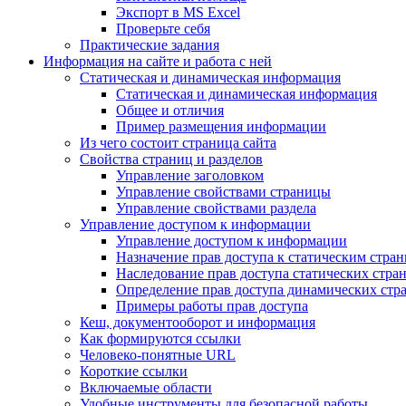
Экспорт в MS Excel
Проверьте себя
Практические задания
Информация на сайте и работа с ней
Статическая и динамическая информация
Статическая и динамическая информация
Общее и отличия
Пример размещения информации
Из чего состоит страница сайта
Свойства страниц и разделов
Управление заголовком
Управление свойствами страницы
Управление свойствами раздела
Управление доступом к информации
Управление доступом к информации
Назначение прав доступа к статическим стра
Наследование прав доступа статических стра
Определение прав доступа динамических стр
Примеры работы прав доступа
Кеш, документооборот и информация
Как формируются ссылки
Человеко-понятные URL
Короткие ссылки
Включаемые области
Удобные инструменты для безопасной работы