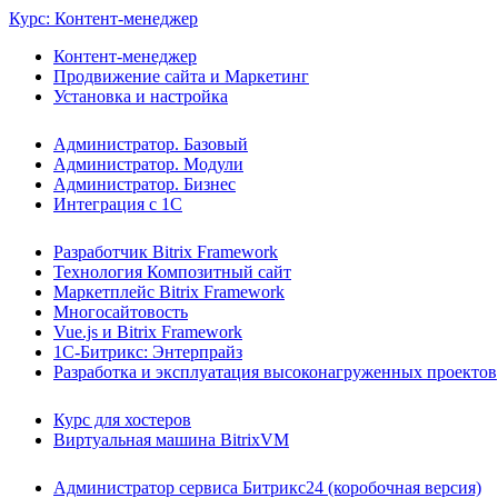
Курс: Контент-менеджер
Контент-менеджер
Продвижение сайта и Маркетинг
Установка и настройка
Администратор. Базовый
Администратор. Модули
Администратор. Бизнес
Интеграция с 1С
Разработчик Bitrix Framework
Технология Композитный сайт
Маркетплейс Bitrix Framework
Многосайтовость
Vue.js и Bitrix Framework
1С-Битрикс: Энтерпрайз
Разработка и эксплуатация высоконагруженных проектов
Курс для хостеров
Виртуальная машина BitrixVM
Администратор сервиса Битрикс24 (коробочная версия)