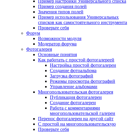
Пример настройки Универсального списка
Пример создания полей
Значения типов полей
Пример использования Универсальных
списков как самостоятельного инструмента
Проверьте себя
Форум
Возможности модуля
Модератор форума
Фотогалерея
Основные понятия
Как работать с простой фотогалереей
Настройка простой фотогалереи
Создание фотоальбома
Загрузка фотографий
Режимы просмотра фотографий
Управление альбомами
Многопользовательская фотогалерея
Публикация фотогалереи
Создание фотогалереи
Работа с комментариями
многопользовательской галереи
Перенос фотогалереи на другой сайт
С простой на многопользовательскую
Проверьте себя