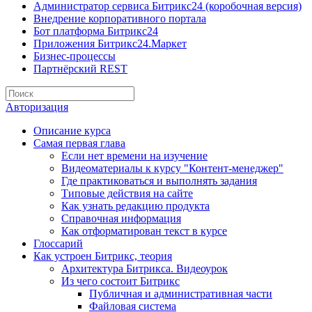
Администратор сервиса Битрикс24 (коробочная версия)
Внедрение корпоративного портала
Бот платформа Битрикс24
Приложения Битрикс24.Маркет
Бизнес-процессы
Партнёрский REST
Авторизация
Описание курса
Самая первая глава
Если нет времени на изучение
Видеоматериалы к курсу "Контент-менеджер"
Где практиковаться и выполнять задания
Типовые действия на сайте
Как узнать редакцию продукта
Справочная информация
Как отформатирован текст в курсе
Глоссарий
Как устроен Битрикс, теория
Архитектура Битрикса. Видеоурок
Из чего состоит Битрикс
Публичная и административная части
Файловая система