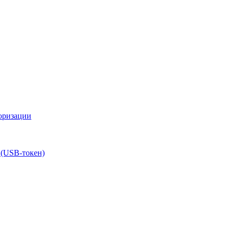
оризации
 (USB-токен)