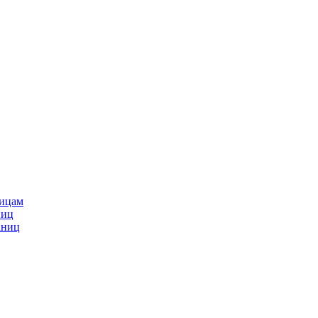
ницам
ниц
аниц