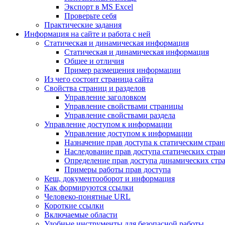
Экспорт в MS Excel
Проверьте себя
Практические задания
Информация на сайте и работа с ней
Статическая и динамическая информация
Статическая и динамическая информация
Общее и отличия
Пример размещения информации
Из чего состоит страница сайта
Свойства страниц и разделов
Управление заголовком
Управление свойствами страницы
Управление свойствами раздела
Управление доступом к информации
Управление доступом к информации
Назначение прав доступа к статическим стра
Наследование прав доступа статических стра
Определение прав доступа динамических стр
Примеры работы прав доступа
Кеш, документооборот и информация
Как формируются ссылки
Человеко-понятные URL
Короткие ссылки
Включаемые области
Удобные инструменты для безопасной работы