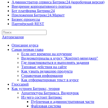
Администратор сервиса Битрикс24 (коробочная версия)
Внедрение корпоративного портала
Бот платформа Битрикс24
Приложения Битрикс24.Маркет
Бизнес-процессы
Партнёрский REST
Авторизация
Описание курса
Самая первая глава
Если нет времени на изучение
Видеоматериалы к курсу "Контент-менеджер"
Где практиковаться и выполнять задания
Типовые действия на сайте
Как узнать редакцию продукта
Справочная информация
Как отформатирован текст в курсе
Глоссарий
Как устроен Битрикс, теория
Архитектура Битрикса. Видеоурок
Из чего состоит Битрикс
Публичная и административная части
Файловая система