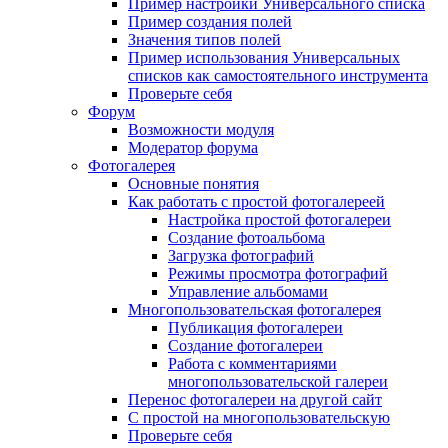
Пример настройки Универсального списка
Пример создания полей
Значения типов полей
Пример использования Универсальных
списков как самостоятельного инструмента
Проверьте себя
Форум
Возможности модуля
Модератор форума
Фотогалерея
Основные понятия
Как работать с простой фотогалереей
Настройка простой фотогалереи
Создание фотоальбома
Загрузка фотографий
Режимы просмотра фотографий
Управление альбомами
Многопользовательская фотогалерея
Публикация фотогалереи
Создание фотогалереи
Работа с комментариями
многопользовательской галереи
Перенос фотогалереи на другой сайт
С простой на многопользовательскую
Проверьте себя