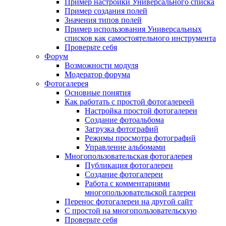
Пример настройки Универсального списка
Пример создания полей
Значения типов полей
Пример использования Универсальных
списков как самостоятельного инструмента
Проверьте себя
Форум
Возможности модуля
Модератор форума
Фотогалерея
Основные понятия
Как работать с простой фотогалереей
Настройка простой фотогалереи
Создание фотоальбома
Загрузка фотографий
Режимы просмотра фотографий
Управление альбомами
Многопользовательская фотогалерея
Публикация фотогалереи
Создание фотогалереи
Работа с комментариями
многопользовательской галереи
Перенос фотогалереи на другой сайт
С простой на многопользовательскую
Проверьте себя