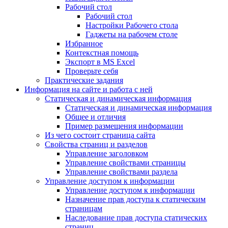
Рабочий стол
Рабочий стол
Настройки Рабочего стола
Гаджеты на рабочем столе
Избранное
Контекстная помощь
Экспорт в MS Excel
Проверьте себя
Практические задания
Информация на сайте и работа с ней
Статическая и динамическая информация
Статическая и динамическая информация
Общее и отличия
Пример размещения информации
Из чего состоит страница сайта
Свойства страниц и разделов
Управление заголовком
Управление свойствами страницы
Управление свойствами раздела
Управление доступом к информации
Управление доступом к информации
Назначение прав доступа к статическим
страницам
Наследование прав доступа статических
страниц