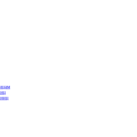
ницам
ниц
аниц