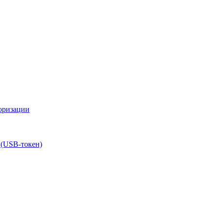
оризации
 (USB-токен)