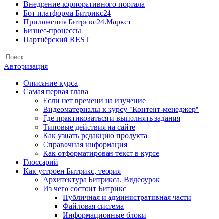
Внедрение корпоративного портала
Бот платформа Битрикс24
Приложения Битрикс24.Маркет
Бизнес-процессы
Партнёрский REST
Авторизация
Описание курса
Самая первая глава
Если нет времени на изучение
Видеоматериалы к курсу "Контент-менеджер"
Где практиковаться и выполнять задания
Типовые действия на сайте
Как узнать редакцию продукта
Справочная информация
Как отформатирован текст в курсе
Глоссарий
Как устроен Битрикс, теория
Архитектура Битрикса. Видеоурок
Из чего состоит Битрикс
Публичная и административная части
Файловая система
Информационные блоки