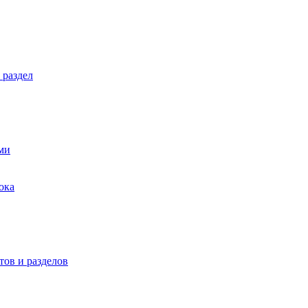
 раздел
ми
ока
ов и разделов