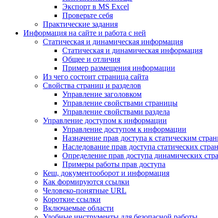
Экспорт в MS Excel
Проверьте себя
Практические задания
Информация на сайте и работа с ней
Статическая и динамическая информация
Статическая и динамическая информация
Общее и отличия
Пример размещения информации
Из чего состоит страница сайта
Свойства страниц и разделов
Управление заголовком
Управление свойствами страницы
Управление свойствами раздела
Управление доступом к информации
Управление доступом к информации
Назначение прав доступа к статическим стра
Наследование прав доступа статических стра
Определение прав доступа динамических стр
Примеры работы прав доступа
Кеш, документооборот и информация
Как формируются ссылки
Человеко-понятные URL
Короткие ссылки
Включаемые области
Удобные инструменты для безопасной работы