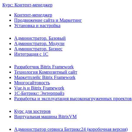
Курс: Контент-менеджер
Контент-менеджер
Продвижение сайта и Маркетинг
Установка и настройка
Администратор. Базовый
Администратор. Модули
Администратор. Бизнес
Интеграция с 1С
Разработчик Bitrix Framework
Технология Композитный сайт
Маркетплейс Bitrix Framework
Многосайтовость
Vue.js и Bitrix Framework
1С-Битрикс: Энтерпрайз
Разработка и эксплуатация высоконагруженных проектов
Курс для хостеров
Виртуальная машина BitrixVM
Администратор сервиса Битрикс24 (коробочная версия)