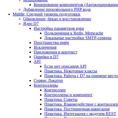
Кеширование компонентов (Автокешировани
Добавление произвольного PHP кода
Middle, Средний уровень подготовки
Обновление, бекап и восстановление
Ядро D7
Настройка параметров ядра
Подключения к Redis, Memcache
Локальные настройки SMTP-сервера
Пространства имён
Исключения
Приложения и контекст
Ошибки в D7
API
Если нет описания API
Практика. Некоторые классы
Практика. Работа с D7 на примере мес
Сервис Локатор
Контроллеры
Контроллер
Контроллеры и компонент
Практика. Советы
Практика. Взаимодействие с контроллера
Практика. Постраничная навигация
Практика. Интеграция с модулем REST