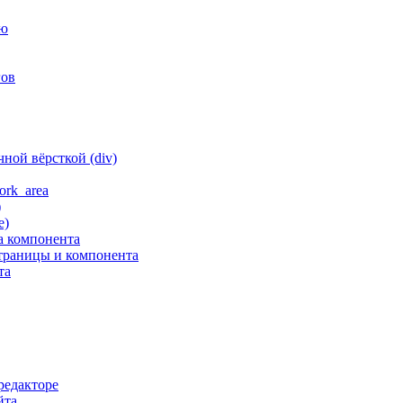
ню
гов
ной вёрсткой (div)
ork_area
)
е)
а компонента
траницы и компонента
та
редакторе
йта