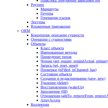
Практика. Внедрение зависимостей
Роутинг
Маршруты
Группы
Генерация ссылок
Логгеры
Вложенные транзакции
ORM
Концепция, описание сущности
Операции с сущностями
Объекты
Класс объекта
Именованные методы
Приведение типов
Чтение (get, require, remindActual, primary,
Запись (set, reset, unset)
Проверки (isFilled, isChanged, has)
Состояние объекта
Создание и редактирование (save, new)
Удаление (delete)
Восстановление (wakeUp)
Заполнение (fill)
Отношения (addTo, removeFrom, removeA
ArrayAccess
Коллекции