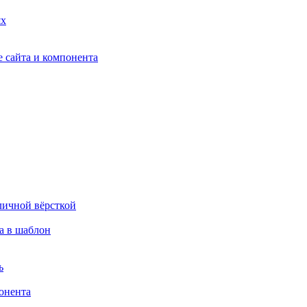
ях
 сайта и компонента
личной вёрсткой
а в шаблон
ь
онента