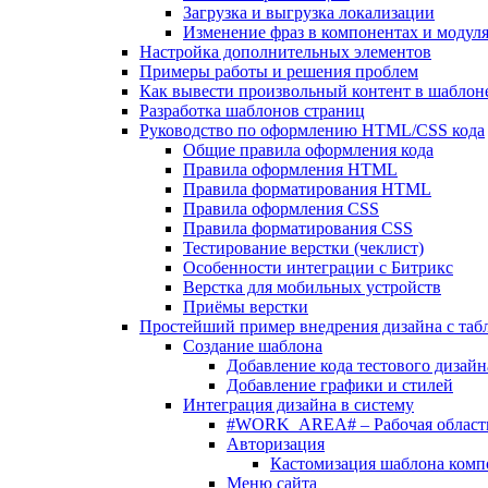
Загрузка и выгрузка локализации
Изменение фраз в компонентах и модул
Настройка дополнительных элементов
Примеры работы и решения проблем
Как вывести произвольный контент в шаблоне
Разработка шаблонов страниц
Руководство по оформлению HTML/CSS кода
Общие правила оформления кода
Правила оформления HTML
Правила форматирования HTML
Правила оформления CSS
Правила форматирования CSS
Тестирование верстки (чеклист)
Особенности интеграции с Битрикс
Верстка для мобильных устройств
Приёмы верстки
Простейший пример внедрения дизайна с таб
Создание шаблона
Добавление кода тестового дизайн
Добавление графики и стилей
Интеграция дизайна в систему
#WORK_AREA# – Рабочая област
Авторизация
Кастомизация шаблона комп
Меню сайта