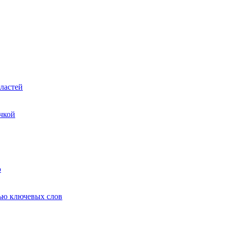
ластей
чкой
ю
ью ключевых слов