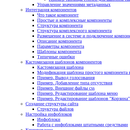
Управление значениями метаданных
Интеграция компонентов
Что такое компонент
Простые и комплексные компоненты
Структура компонента
Структура комплексного компонента
Размещение в системе и подключение компон
Описание компонента
Параметры компонента
Шаблоны компонента
Типичные ошибки
Кастомизация шаблонов компонентов
Кастомизация шаблона
Модификация шаблона простого компонента в
Пример. Вывод голосования
Пример. Добавление типа отсутствия
Пример. Внешние файлы css
Пример. Редактирование шаблона меню
Пример. Редактирование шаблонов "Корзина"
Создание структуры сайта
Структура файлов
Настройка инфоблоков
Инфоблоки
Работа с инфоблоками штатными средствами
Кеширование