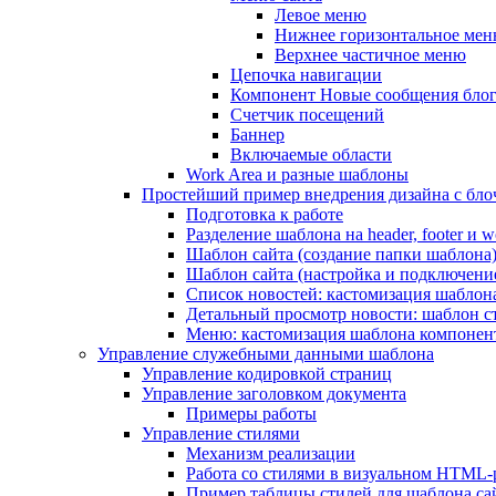
Левое меню
Нижнее горизонтальное ме
Верхнее частичное меню
Цепочка навигации
Компонент Новые сообщения бло
Счетчик посещений
Баннер
Включаемые области
Work Area и разные шаблоны
Простейший пример внедрения дизайна с блоч
Подготовка к работе
Разделение шаблона на header, footer и w
Шаблон сайта (создание папки шаблона
Шаблон сайта (настройка и подключени
Список новостей: кастомизация шаблон
Детальный просмотр новости: шаблон с
Меню: кастомизация шаблона компонен
Управление служебными данными шаблона
Управление кодировкой страниц
Управление заголовком документа
Примеры работы
Управление стилями
Механизм реализации
Работа со стилями в визуальном HTML-
Пример таблицы стилей для шаблона са