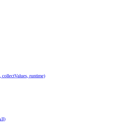
 collectValues, runtime)
ll)