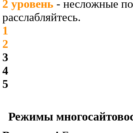
2 уровень
- несложные по
расслабляйтесь.
1
2
3
4
5
Режимы многосайтово