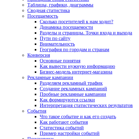
Таблицы, графики, диаграммы
Сводная статистика
Посещаемость
Сколько посетителей к нам ходит?
Динамика посещаемости
Разделы и страницы. Точки входа и выхода
Пути по сайту
Внимательность
География по городам и странам
Конверсия
Основные понятия
Как вывести нужную информацию
Бизнес-модель интернет-магазина
Рекламные кампании
Разделяем рекламный трафик
Создание рекламных кампаний
Пробные рекламные кампании
Как формируются ссылки
Интерпретация статистических результатов
События
Что такое событие и как его создать
Как работают события
Статистика событий
Пример настройки событий
Поисковики