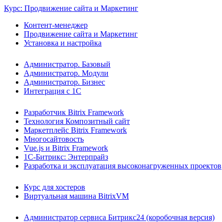
Курс: Продвижение сайта и Маркетинг
Контент-менеджер
Продвижение сайта и Маркетинг
Установка и настройка
Администратор. Базовый
Администратор. Модули
Администратор. Бизнес
Интеграция с 1С
Разработчик Bitrix Framework
Технология Композитный сайт
Маркетплейс Bitrix Framework
Многосайтовость
Vue.js и Bitrix Framework
1С-Битрикс: Энтерпрайз
Разработка и эксплуатация высоконагруженных проектов
Курс для хостеров
Виртуальная машина BitrixVM
Администратор сервиса Битрикс24 (коробочная версия)