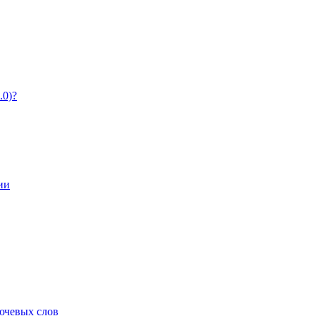
.0)?
ии
ючевых слов