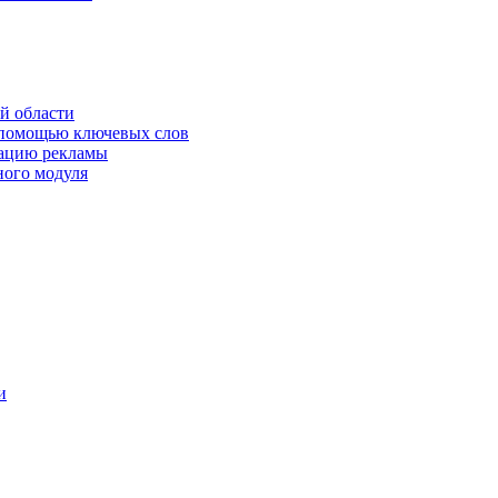
й области
 помощью ключевых слов
кацию рекламы
ного модуля
и