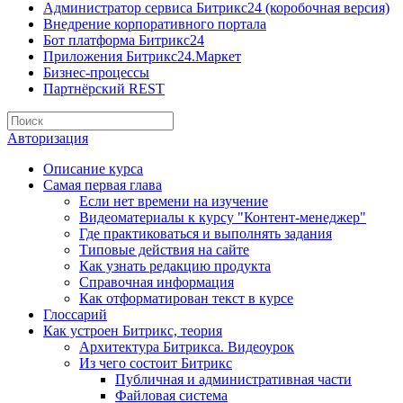
Администратор сервиса Битрикс24 (коробочная версия)
Внедрение корпоративного портала
Бот платформа Битрикс24
Приложения Битрикс24.Маркет
Бизнес-процессы
Партнёрский REST
Авторизация
Описание курса
Самая первая глава
Если нет времени на изучение
Видеоматериалы к курсу "Контент-менеджер"
Где практиковаться и выполнять задания
Типовые действия на сайте
Как узнать редакцию продукта
Справочная информация
Как отформатирован текст в курсе
Глоссарий
Как устроен Битрикс, теория
Архитектура Битрикса. Видеоурок
Из чего состоит Битрикс
Публичная и административная части
Файловая система