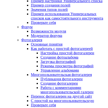
Пример настройки Универсального списка
Пример создания полей
Значения типов полей
Пример использования Универсальных
списков как самостоятельного инструмента
Проверьте себя
Форум
Возможности модуля
Модератор форума
Фотогалерея
Основные понятия
Как работать с простой фотогалереей
Настройка простой фотогалереи
Создание фотоальбома
Загрузка фотографий
Режимы просмотра фотографий
Управление альбомами
Многопользовательская фотогалерея
Публикация фотогалереи
Создание фотогалереи
Работа с комментариями
многопользовательской галереи
Перенос фотогалереи на другой сайт
С простой на многопользовательскую
Проверьте себя