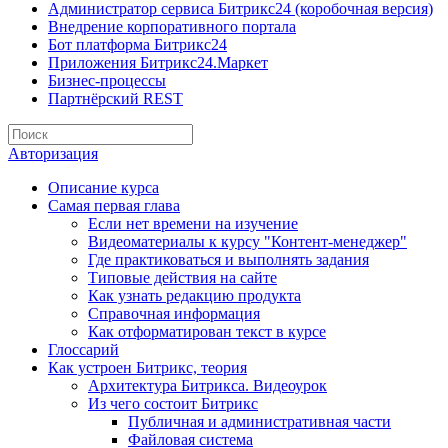
Администратор сервиса Битрикс24 (коробочная версия)
Внедрение корпоративного портала
Бот платформа Битрикс24
Приложения Битрикс24.Маркет
Бизнес-процессы
Партнёрский REST
Авторизация
Описание курса
Самая первая глава
Если нет времени на изучение
Видеоматериалы к курсу "Контент-менеджер"
Где практиковаться и выполнять задания
Типовые действия на сайте
Как узнать редакцию продукта
Справочная информация
Как отформатирован текст в курсе
Глоссарий
Как устроен Битрикс, теория
Архитектура Битрикса. Видеоурок
Из чего состоит Битрикс
Публичная и административная части
Файловая система