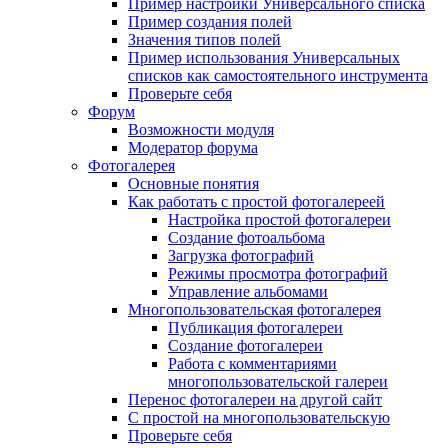
Пример настройки Универсального списка
Пример создания полей
Значения типов полей
Пример использования Универсальных
списков как самостоятельного инструмента
Проверьте себя
Форум
Возможности модуля
Модератор форума
Фотогалерея
Основные понятия
Как работать с простой фотогалереей
Настройка простой фотогалереи
Создание фотоальбома
Загрузка фотографий
Режимы просмотра фотографий
Управление альбомами
Многопользовательская фотогалерея
Публикация фотогалереи
Создание фотогалереи
Работа с комментариями
многопользовательской галереи
Перенос фотогалереи на другой сайт
С простой на многопользовательскую
Проверьте себя