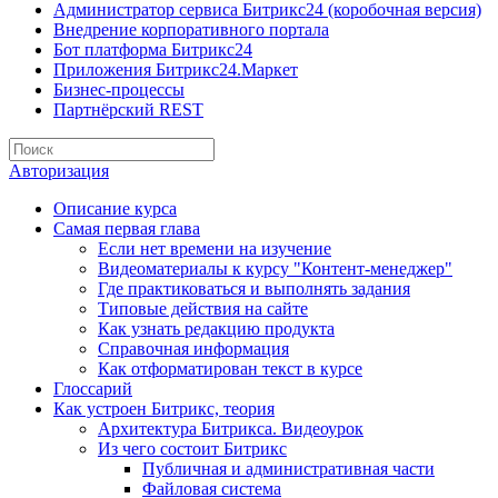
Администратор сервиса Битрикс24 (коробочная версия)
Внедрение корпоративного портала
Бот платформа Битрикс24
Приложения Битрикс24.Маркет
Бизнес-процессы
Партнёрский REST
Авторизация
Описание курса
Самая первая глава
Если нет времени на изучение
Видеоматериалы к курсу "Контент-менеджер"
Где практиковаться и выполнять задания
Типовые действия на сайте
Как узнать редакцию продукта
Справочная информация
Как отформатирован текст в курсе
Глоссарий
Как устроен Битрикс, теория
Архитектура Битрикса. Видеоурок
Из чего состоит Битрикс
Публичная и административная части
Файловая система