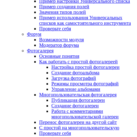
Пример настройки Универсального списка
Пример создания полей
Значения типов полей
Пример использования Универсальных
списков как самостоятельного инструмента
Проверьте себя
Форум
Возможности модуля
Модератор форума
Фотогалерея
Основные понятия
Как работать с простой фотогалереей
Настройка простой фотогалереи
Создание фотоальбома
Загрузка фотографий
Режимы просмотра фотографий
Управление альбомами
Многопользовательская фотогалерея
Публикация фотогалереи
Создание фотогалереи
Работа с комментариями
многопользовательской галереи
Перенос фотогалереи на другой сайт
С простой на многопользовательскую
Проверьте себя