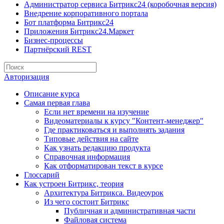
Администратор сервиса Битрикс24 (коробочная версия)
Внедрение корпоративного портала
Бот платформа Битрикс24
Приложения Битрикс24.Маркет
Бизнес-процессы
Партнёрский REST
Авторизация
Описание курса
Самая первая глава
Если нет времени на изучение
Видеоматериалы к курсу "Контент-менеджер"
Где практиковаться и выполнять задания
Типовые действия на сайте
Как узнать редакцию продукта
Справочная информация
Как отформатирован текст в курсе
Глоссарий
Как устроен Битрикс, теория
Архитектура Битрикса. Видеоурок
Из чего состоит Битрикс
Публичная и административная части
Файловая система