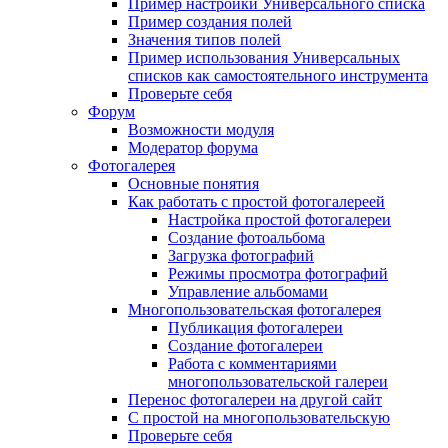
Пример настройки Универсального списка
Пример создания полей
Значения типов полей
Пример использования Универсальных
списков как самостоятельного инструмента
Проверьте себя
Форум
Возможности модуля
Модератор форума
Фотогалерея
Основные понятия
Как работать с простой фотогалереей
Настройка простой фотогалереи
Создание фотоальбома
Загрузка фотографий
Режимы просмотра фотографий
Управление альбомами
Многопользовательская фотогалерея
Публикация фотогалереи
Создание фотогалереи
Работа с комментариями
многопользовательской галереи
Перенос фотогалереи на другой сайт
С простой на многопользовательскую
Проверьте себя