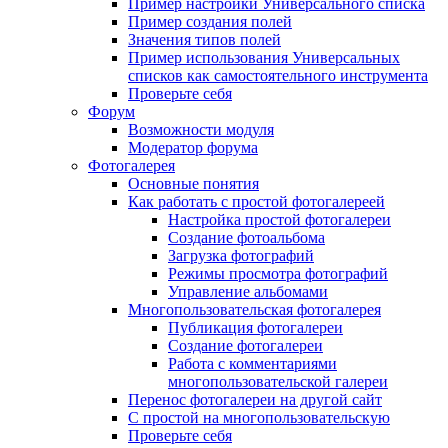
Пример настройки Универсального списка
Пример создания полей
Значения типов полей
Пример использования Универсальных
списков как самостоятельного инструмента
Проверьте себя
Форум
Возможности модуля
Модератор форума
Фотогалерея
Основные понятия
Как работать с простой фотогалереей
Настройка простой фотогалереи
Создание фотоальбома
Загрузка фотографий
Режимы просмотра фотографий
Управление альбомами
Многопользовательская фотогалерея
Публикация фотогалереи
Создание фотогалереи
Работа с комментариями
многопользовательской галереи
Перенос фотогалереи на другой сайт
С простой на многопользовательскую
Проверьте себя