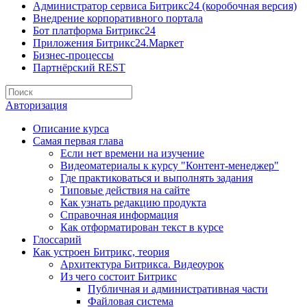
Администратор сервиса Битрикс24 (коробочная версия)
Внедрение корпоративного портала
Бот платформа Битрикс24
Приложения Битрикс24.Маркет
Бизнес-процессы
Партнёрский REST
Авторизация
Описание курса
Самая первая глава
Если нет времени на изучение
Видеоматериалы к курсу "Контент-менеджер"
Где практиковаться и выполнять задания
Типовые действия на сайте
Как узнать редакцию продукта
Справочная информация
Как отформатирован текст в курсе
Глоссарий
Как устроен Битрикс, теория
Архитектура Битрикса. Видеоурок
Из чего состоит Битрикс
Публичная и административная части
Файловая система