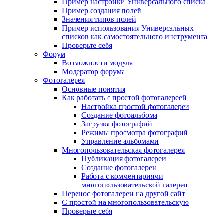
Пример настройки Универсального списка
Пример создания полей
Значения типов полей
Пример использования Универсальных
списков как самостоятельного инструмента
Проверьте себя
Форум
Возможности модуля
Модератор форума
Фотогалерея
Основные понятия
Как работать с простой фотогалереей
Настройка простой фотогалереи
Создание фотоальбома
Загрузка фотографий
Режимы просмотра фотографий
Управление альбомами
Многопользовательская фотогалерея
Публикация фотогалереи
Создание фотогалереи
Работа с комментариями
многопользовательской галереи
Перенос фотогалереи на другой сайт
С простой на многопользовательскую
Проверьте себя