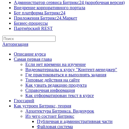
Администратор сервиса Битрикс24 (коробочная версия)
Внедрение корпоративного портала
Бот платформа Битрикс24
Приложения Битрикс24.Маркет
Бизнес-процессы
Партнёрский REST
Авторизация
Описание курса
Самая первая глава
Если нет времени на изучение
Видеоматериалы к курсу "Контент-менеджер"
Где практиковаться и выполнять задания
Типовые действия на сайте
Как узнать редакцию продукта
Справочная информация
Как отформатирован текст в курсе
Глоссарий
Как устроен Битрикс, теория
Архитектура Битрикса. Видеоурок
Из чего состоит Битрикс
Публичная и административная части
Файловая система