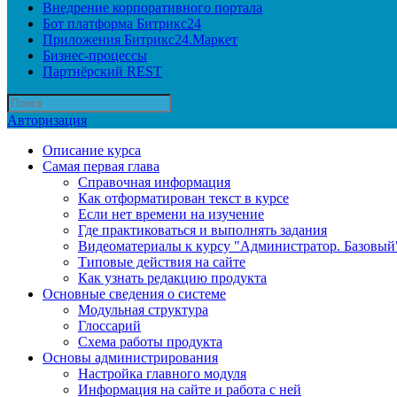
Внедрение корпоративного портала
Бот платформа Битрикс24
Приложения Битрикс24.Маркет
Бизнес-процессы
Партнёрский REST
Авторизация
Описание курса
Самая первая глава
Справочная информация
Как отформатирован текст в курсе
Если нет времени на изучение
Где практиковаться и выполнять задания
Видеоматериалы к курсу "Администратор. Базовый
Типовые действия на сайте
Как узнать редакцию продукта
Основные сведения о системе
Модульная структура
Глоссарий
Схема работы продукта
Основы администрирования
Настройка главного модуля
Информация на сайте и работа с ней