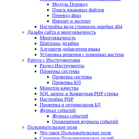
Mодуль Перевод
Поиск языковых файлов
Перевод фраз
Импорт и экспорт
Настройка вида страницы ошибки 404
Дизайн сайта и многоязычность
Многоязычность
Шаблоны дизайна
Алгоритм добавления языка
Установка решения с помощью мастера
Работа с Инструментами
Раздел Инструменты
Проверка системы
Проверка системы
Проверка КП
Монитор качества
SQL запрос и Командная PHP строка
Настройки PHP
Проверка и оптимизация БД
Журнал событий
Журнал событий
Оповещения журнала событий
Пользовательские поля
Что такое Пользовательские поля
Создание Пользовательских полей