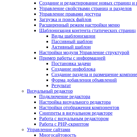
Создание и редактирование новых страниц и 
Управление свойствами страниц и разделов
Управление правами доступа
Загрузка и поиск файлов
Расширенный режим настройки меню
Шаблонизация контента статических страниц
Виды шаблонизации
Пассивный шаблон
Активный шаблон
Настройки модуля Управление структурой
Пример работы с информацией
Постановка задачи
Создание инфоблока
Создание раздела и размещение компон
Форма добавления объявлений
Результат
Визуальный редактор
Подключение редактора
Настройка визуального редактора
Настройки отображения компонентов
Сниппеты в визуальном редакторе
Работа с визуальным редактором
Работа с PHP-скриптом
Управление сайтами
Многосайтовость