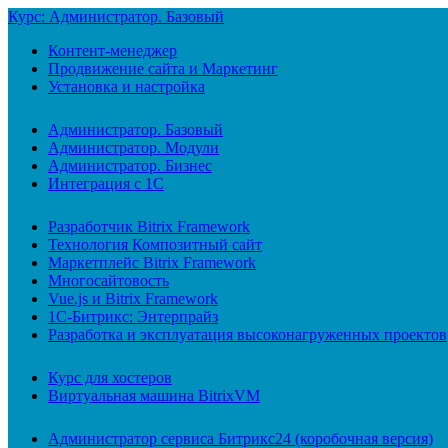
Курс: Администратор. Базовый
Контент-менеджер
Продвижение сайта и Маркетинг
Установка и настройка
Администратор. Базовый
Администратор. Модули
Администратор. Бизнес
Интеграция с 1С
Разработчик Bitrix Framework
Технология Композитный сайт
Маркетплейс Bitrix Framework
Многосайтовость
Vue.js и Bitrix Framework
1С-Битрикс: Энтерпрайз
Разработка и эксплуатация высоконагруженных проектов
Курс для хостеров
Виртуальная машина BitrixVM
Администратор сервиса Битрикс24 (коробочная версия)