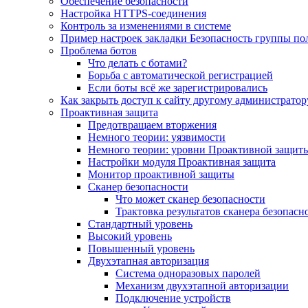
Обеспечение безопасности
Настройка HTTPS-соединения
Контроль за изменениями в системе
Пример настроек закладки Безопасность группы по
Проблема ботов
Что делать с ботами?
Борьба с автоматической регистрацией
Если боты всё же зарегистрировались
Как закрыть доступ к сайту другому администратор
Проактивная защита
Предотвращаем вторжения
Немного теории: уязвимости
Немного теории: уровни Проактивной защит
Настройки модуля Проактивная защита
Монитор проактивной защиты
Сканер безопасности
Что может сканер безопасности
Трактовка результатов сканера безопасн
Стандартный уровень
Высокий уровень
Повышенный уровень
Двухэтапная авторизация
Система одноразовых паролей
Механизм двухэтапной авторизации
Подключение устройств