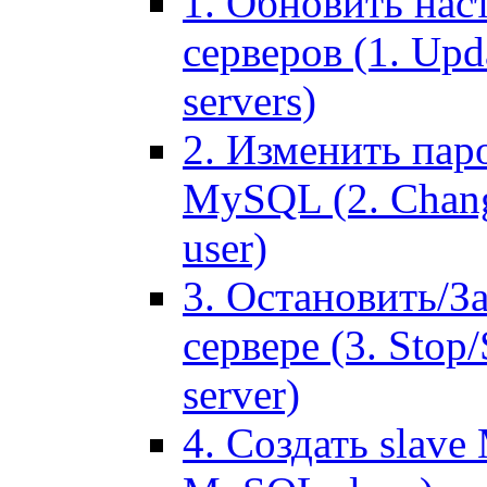
1. Обновить нас
серверов (1. Upd
servers)
2. Изменить паро
MySQL (2. Chang
user)
3. Остановить/З
сервере (3. Stop
server)
4. Создать slave