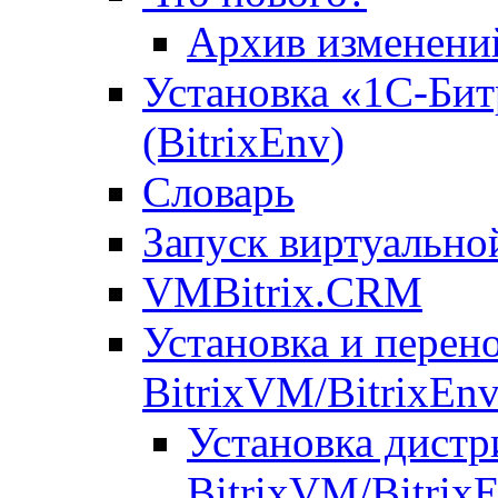
Архив изменени
Установка «1С-Бит
(BitrixEnv)
Словарь
Запуск виртуальн
VMBitrix.CRM
Установка и перен
BitrixVM/BitrixEn
Установка дистр
BitrixVM/Bitrix