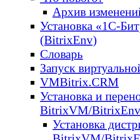
Архив изменени
Установка «1С-Бит
(BitrixEnv)
Словарь
Запуск виртуальн
VMBitrix.CRM
Установка и перен
BitrixVM/BitrixEn
Установка дистр
BitrixVM/Bitrix