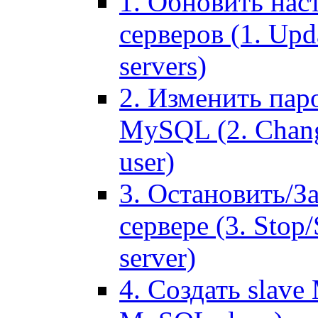
1. Обновить нас
серверов (1. Upd
servers)
2. Изменить паро
MySQL (2. Chang
user)
3. Остановить/З
сервере (3. Stop
server)
4. Создать slave