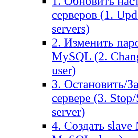
1. Обновить нас
серверов (1. Upd
servers)
2. Изменить паро
MySQL (2. Chang
user)
3. Остановить/З
сервере (3. Stop
server)
4. Создать slave