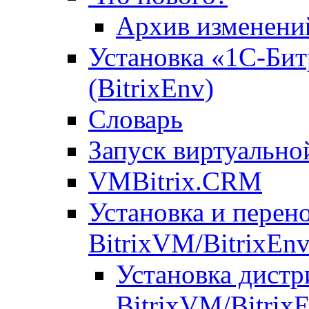
Архив изменени
Установка «1С-Бит
(BitrixEnv)
Словарь
Запуск виртуальн
VMBitrix.CRM
Установка и перен
BitrixVM/BitrixEn
Установка дистр
BitrixVM/Bitrix