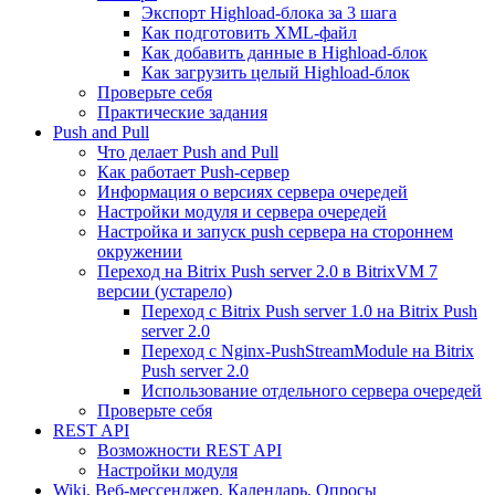
Экспорт Highload-блока за 3 шага
Как подготовить XML-файл
Как добавить данные в Highload-блок
Как загрузить целый Highload-блок
Проверьте себя
Практические задания
Push and Pull
Что делает Push and Pull
Как работает Push-сервер
Информация о версиях сервера очередей
Настройки модуля и сервера очередей
Настройка и запуск push сервера на стороннем
окружении
Переход на Bitrix Push server 2.0 в BitrixVM 7
версии (устарело)
Переход с Bitrix Push server 1.0 на Bitrix Push
server 2.0
Переход с Nginx-PushStreamModule на Bitrix
Push server 2.0
Использование отдельного сервера очередей
Проверьте себя
REST API
Возможности REST API
Настройки модуля
Wiki, Веб-мессенджер, Календарь, Опросы