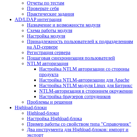
Отчеты по тестам
Проверьте себя
Практические задания
AD/LDAP интеграция
Назначение и возможности модуля
Схема работы модуля
Настройка модуля
Принадлежность пользователей к подразделениям
на AD-сервере
Регистрация сервера
Пошаговая синхронизация пользователей
NTLM авторизация
Настройка NTLM авторизации со стороны
продукта
Настройка NTLM-авторизации для Apache
Настройка NTLM модуля Linux для Битрикс
NTLM-авторизация в стороннем окружении
Настройка браузеров сотрудников
Проблемы и решения
Highload-блоки
Highload-блоки
Настройка Highload-блока
Пример работы со свойством типа "Справочник"
Два инструмента для Highload-блоков: импорт и
экспорт