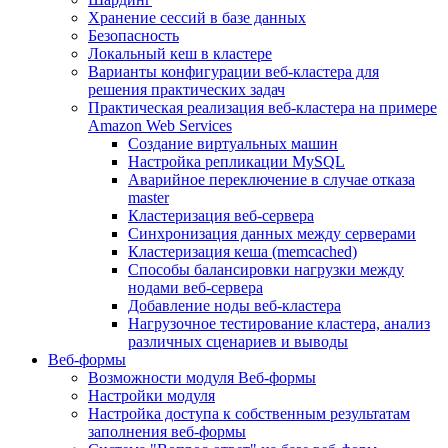
Хранение сессий в базе данных
Безопасность
Локальный кеш в кластере
Варианты конфигурации веб-кластера для
решения практических задач
Практическая реализация веб-кластера на примере
Amazon Web Services
Создание виртуальных машин
Настройка репликации MySQL
Аварийное переключение в случае отказа
master
Кластеризация веб-сервера
Синхронизация данных между серверами
Кластеризация кеша (memcached)
Способы балансировки нагрузки между
нодами веб-сервера
Добавление ноды веб-кластера
Нагрузочное тестирование кластера, анализ
различных сценариев и выводы
Веб-формы
Возможности модуля Веб-формы
Настройки модуля
Настройка доступа к собственным результатам
заполнения веб-формы