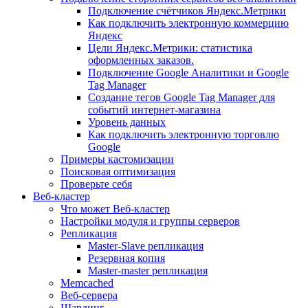
Подключение счётчиков Яндекс.Метрики
Как подключить электронную коммерцию
Яндекс
Цели Яндекс.Метрики: статистика
оформленных заказов.
Подключение Google Аналитики и Google
Tag Manager
Создание тегов Google Tag Manager для
событий интернет-магазина
Уровень данных
Как подключить электронную торговлю
Google
Примеры кастомизации
Поисковая оптимизация
Проверьте себя
Веб-кластер
Что может Веб-кластер
Настройки модуля и группы серверов
Репликация
Master-Slave репликация
Резервная копия
Master-master репликация
Memcached
Веб-сервера
Шардинг