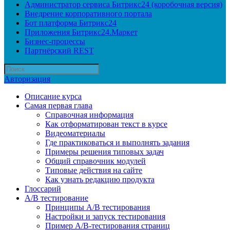
Администратор сервиса Битрикс24 (коробочная версия)
Внедрение корпоративного портала
Бот платформа Битрикс24
Приложения Битрикс24.Маркет
Бизнес-процессы
Партнёрский REST
Авторизация
Описание курса
Самая первая глава
Справочная информация
Как отформатирован текст в курсе
Видеоматериалы
Где практиковаться и выполнять задания
Примеры решения типовых задач
Общий справочник модулей
Типовые действия на сайте
Как узнать редакцию продукта
Глоссарий
A/B тестирование
Принципы A/B тестирования
Настройки и запуск тестирования
Пример A/B-тестирования страниц