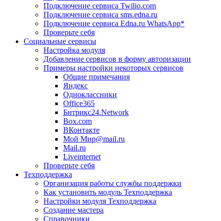
Подключение сервиса Twilio.com
Подключение сервиса sms.edna.ru
Подключение сервиса Edna.ru WhatsApp*
Проверьте себя
Социальные сервисы
Настройка модуля
Добавление сервисов в форму авторизации
Примеры настройки некоторых сервисов
Общие примечания
Яндекс
Одноклассники
Office365
Битрикс24.Network
Box.com
ВКонтакте
Мой Мир@mail.ru
Mail.ru
Liveinternet
Проверьте себя
Техподдержка
Организация работы службы поддержки
Как установить модуль Техподдержка
Настройки модуля Техподдержка
Создание мастера
Справочники