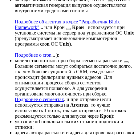
автоматическая генерация выпусков осуществляется
внутренними средствами системы.
Подробнее об агентах в курсе "Разработчик Bitrix
Framework"
...
или
Крон
Крон
- используется при
установке системы на сервер под управлением ОС
Unix
(предусматривает использование компьютерной
программы
cron
ОС
Unix
).
Подробнее о cron
...
);
количество потоков при
сборке сегмента рассылки
Большие сегменты могут собираться достаточно долго,
т.к. чем больше сущностей в CRM, тем дольше
происходит фильтрация нужных адресов. Для
оптимизации процесса сборка сегментов
осуществляется пошагово. А для ускорения
организована многопоточность при сборке.
Подробнее о сегментах
.
и при отправке (если
используется отправка на
Агентах
, то лучше
использовать 1 поток, так как отправка в 10 потоков
рекомендуется только для запуска через
Крон
);
указание url пользовательских страниц подписки и
отписки;
адреса автора рассылки и адреса для проверки рассылки.