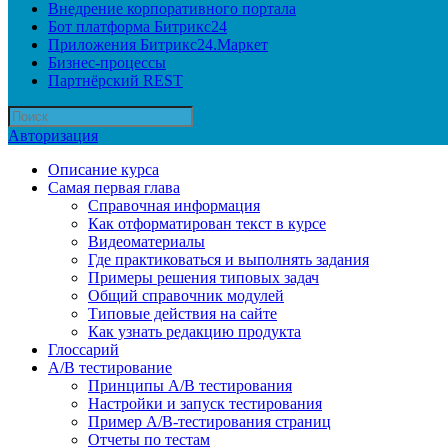
Внедрение корпоративного портала
Бот платформа Битрикс24
Приложения Битрикс24.Маркет
Бизнес-процессы
Партнёрский REST
Авторизация
Описание курса
Самая первая глава
Справочная информация
Как отформатирован текст в курсе
Видеоматериалы
Где практиковаться и выполнять задания
Примеры решения типовых задач
Общий справочник модулей
Типовые действия на сайте
Как узнать редакцию продукта
Глоссарий
A/B тестирование
Принципы A/B тестирования
Настройки и запуск тестирования
Пример A/B-тестирования страниц
Отчеты по тестам