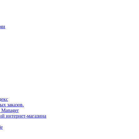
ами
декс
ых заказов.
 Manager
тий интернет-магазина
le