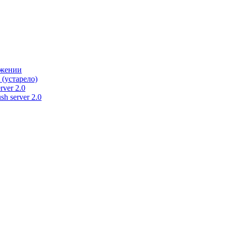
ужении
 (устарело)
rver 2.0
h server 2.0