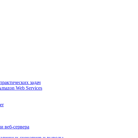
практических задач
Amazon Web Services
er
и веб-сервера
различных сценариев и выводы