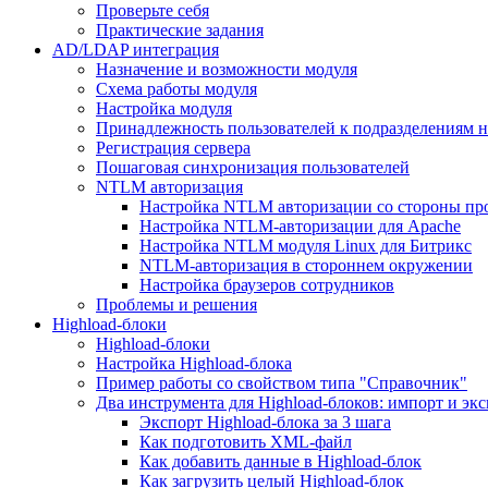
Проверьте себя
Практические задания
AD/LDAP интеграция
Назначение и возможности модуля
Схема работы модуля
Настройка модуля
Принадлежность пользователей к подразделениям 
Регистрация сервера
Пошаговая синхронизация пользователей
NTLM авторизация
Настройка NTLM авторизации со стороны пр
Настройка NTLM-авторизации для Apache
Настройка NTLM модуля Linux для Битрикс
NTLM-авторизация в стороннем окружении
Настройка браузеров сотрудников
Проблемы и решения
Highload-блоки
Highload-блоки
Настройка Highload-блока
Пример работы со свойством типа "Справочник"
Два инструмента для Highload-блоков: импорт и эк
Экспорт Highload-блока за 3 шага
Как подготовить XML-файл
Как добавить данные в Highload-блок
Как загрузить целый Highload-блок