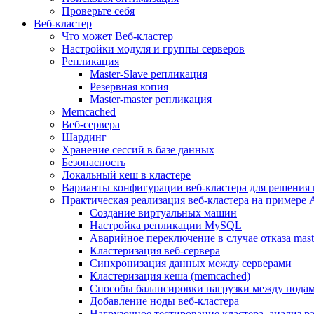
Проверьте себя
Веб-кластер
Что может Веб-кластер
Настройки модуля и группы серверов
Репликация
Master-Slave репликация
Резервная копия
Master-master репликация
Memcached
Веб-сервера
Шардинг
Хранение сессий в базе данных
Безопасность
Локальный кеш в кластере
Варианты конфигурации веб-кластера для решения 
Практическая реализация веб-кластера на примере 
Создание виртуальных машин
Настройка репликации MySQL
Аварийное переключение в случае отказа mast
Кластеризация веб-сервера
Синхронизация данных между серверами
Кластеризация кеша (memcached)
Способы балансировки нагрузки между нодам
Добавление ноды веб-кластера
Нагрузочное тестирование кластера, анализ 