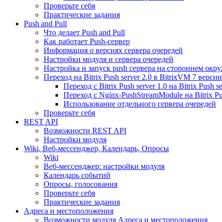
Проверьте себя
Практические задания
Push and Pull
Что делает Push and Pull
Как работает Push-сервер
Информация о версиях сервера очередей
Настройки модуля и сервера очередей
Настройка и запуск push сервера на стороннем окр
Переход на Bitrix Push server 2.0 в BitrixVM 7 версии
Переход с Bitrix Push server 1.0 на Bitrix Push se
Переход с Nginx-PushStreamModule на Bitrix Pus
Использование отдельного сервера очередей
Проверьте себя
REST API
Возможности REST API
Настройки модуля
Wiki, Веб-мессенджер, Календарь, Опросы
Wiki
Веб-мессенджер: настройки модуля
Календарь событий
Опросы, голосования
Проверьте себя
Практические задания
Адреса и местоположения
Возможности модуля Адреса и местоположения