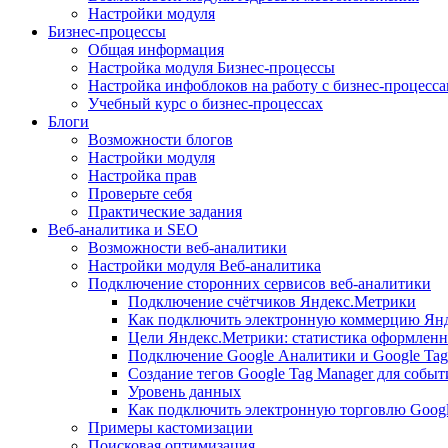
Настройки модуля
Бизнес-процессы
Общая информация
Настройка модуля Бизнес-процессы
Настройка инфоблоков на работу с бизнес-процесс
Учебный курс о бизнес-процессах
Блоги
Возможности блогов
Настройки модуля
Настройка прав
Проверьте себя
Практические задания
Веб-аналитика и SEO
Возможности веб-аналитики
Настройки модуля Веб-аналитика
Подключение сторонних сервисов веб-аналитики
Подключение счётчиков Яндекс.Метрики
Как подключить электронную коммерцию Ян
Цели Яндекс.Метрики: статистика оформленн
Подключение Google Аналитики и Google Tag
Создание тегов Google Tag Manager для собы
Уровень данных
Как подключить электронную торговлю Goog
Примеры кастомизации
Поисковая оптимизация