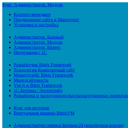
Курс: Администратор. Модули
Контент-менеджер
Продвижение сайта и Маркетинг
Установка и настройка
Администратор. Базовый
Администратор. Модули
Администратор. Бизнес
Интеграция с 1С
Разработчик Bitrix Framework
Технология Композитный сайт
Маркетплейс Bitrix Framework
Многосайтовость
Vue.js и Bitrix Framework
1С-Битрикс: Энтерпрайз
Разработка и эксплуатация высоконагруженных проектов
Курс для хостеров
Виртуальная машина BitrixVM
Администратор сервиса Битрикс24 (коробочная версия)