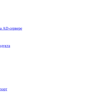
на AD-сервере
одукта
спорт