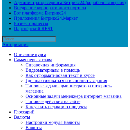
Администратор сервиса Битрикс24 (коробочная версия)
Внедрение корпоративного портала
Бот платформа Битрикс24
Приложения Битрикс24.Маркет
Бизнес-процессы
Партнёрский REST
Авторизация
Описание курса
Самая первая глава
Справочная информация
Видеоматериалы в помощь
Как отформатирован текст в курсе
Где практиковаться и выполнять задания
Типовые задачи администратора интернет-
магазина
Основные задачи менеджера интернет-магазина
Типовые действия на сайте
Как узнать редакцию продукта
Глоссарий
Валюты
Настройки модуля Валюты
Валюты