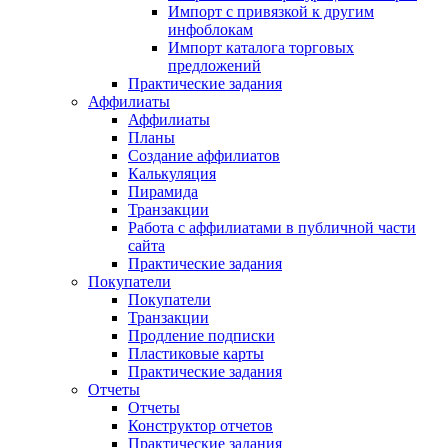
Импорт с привязкой к другим
инфоблокам
Импорт каталога торговых
предложений
Практические задания
Аффилиаты
Аффилиаты
Планы
Создание аффилиатов
Калькуляция
Пирамида
Транзакции
Работа с аффилиатами в публичной части
сайта
Практические задания
Покупатели
Покупатели
Транзакции
Продление подписки
Пластиковые карты
Практические задания
Отчеты
Отчеты
Конструктор отчетов
Практические задания