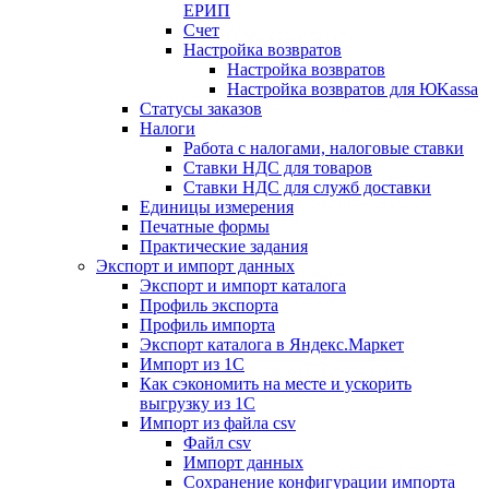
ЕРИП
Счет
Настройка возвратов
Настройка возвратов
Настройка возвратов для ЮKassa
Статусы заказов
Налоги
Работа с налогами, налоговые ставки
Ставки НДС для товаров
Ставки НДС для служб доставки
Единицы измерения
Печатные формы
Практические задания
Экспорт и импорт данных
Экспорт и импорт каталога
Профиль экспорта
Профиль импорта
Экспорт каталога в Яндекс.Маркет
Импорт из 1С
Как сэкономить на месте и ускорить
выгрузку из 1С
Импорт из файла csv
Файл csv
Импорт данных
Сохранение конфигурации импорта