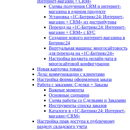
Интернет-магазин + CRM»
Схемы получения CRM и интернет-
магазина в едином продукте
Установка «1С-Битрикс24: Интернет-
магазин + CRM» из дистрибутива
Переход на «1С-Битрикс24: Интернет-
магазин + CRM» с БУС
Создание нового интернет-магазина в
Битрикс24
Виртуальная машина: многосайтовость
для перехода на «1С-Битрикс24»
Настройка виджета онлайн-чата в
многосайтовой конфигурации
Новая карточка товара
Дела: коммуникации с клиентами
Настройка формы оформления заказа
Работа с заказами: Сделки + Заказы
Важные моменты
Основные сценарии
Схема работы со Сделками и Заказами
Инструменты списка заказов
Каталоги в «1С-Битрикс24: Интернет-
магазин+CRM»
Настройка прав доступа к публичному
разделу складского учета