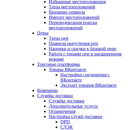
Избранные местоположения
Типы местоположений
Внешние сервисы
Импорт местоположений
Переиндексация поиска
местоположений
Цены
Типы цен
Правила округления цен
Наценки и скидки к базовой цене
Работа с типами цен в расширенном
режиме
Торговые платформы
Товары ВКонтакте
Настройки соединения с
ВКонтакте
Экспорт товаров ВКонтакте
Компании
Службы доставки
Службы доставки
Дополнительные услуги
Ограничения
Настройка служб доставки
DPD
СДЭК