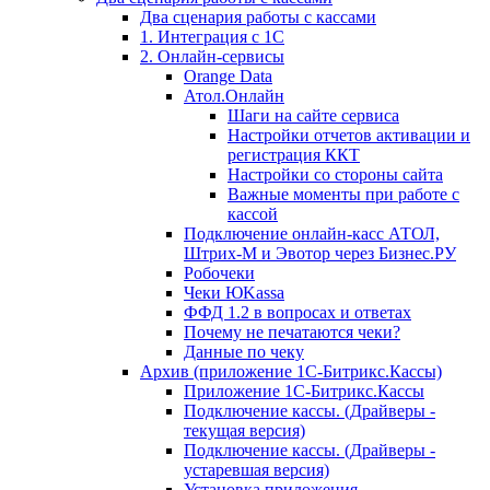
Два сценария работы с кассами
1. Интеграция с 1С
2. Онлайн-сервисы
Orange Data
Атол.Онлайн
Шаги на сайте сервиса
Настройки отчетов активации и
регистрация ККТ
Настройки со стороны сайта
Важные моменты при работе с
кассой
Подключение онлайн-касс АТОЛ,
Штрих-М и Эвотор через Бизнес.РУ
Робочеки
Чеки ЮKassa
ФФД 1.2 в вопросах и ответах
Почему не печатаются чеки?
Данные по чеку
Архив (приложение 1С-Битрикс.Кассы)
Приложение 1С-Битрикс.Кассы
Подключение кассы. (Драйверы -
текущая версия)
Подключение кассы. (Драйверы -
устаревшая версия)
Установка приложения