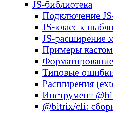
JS-библиотека
Подключение JS
JS-класс к шабл
JS-расширение 
Примеры кастом
Форматирование д
Типовые ошибки
Расширения (ext
Инструмент @bitr
@bitrix/cli: сбо