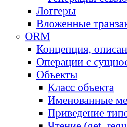
Логгеры
Вложенные транза
ORM
Концепция, описа
Операции с сущно
Объекты
Класс объекта
Именованные м
Приведение тип
Чтение (get, requ