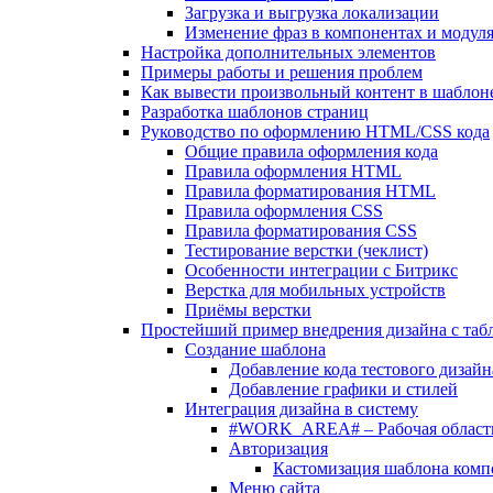
Загрузка и выгрузка локализации
Изменение фраз в компонентах и модул
Настройка дополнительных элементов
Примеры работы и решения проблем
Как вывести произвольный контент в шаблоне
Разработка шаблонов страниц
Руководство по оформлению HTML/CSS кода
Общие правила оформления кода
Правила оформления HTML
Правила форматирования HTML
Правила оформления CSS
Правила форматирования CSS
Тестирование верстки (чеклист)
Особенности интеграции с Битрикс
Верстка для мобильных устройств
Приёмы верстки
Простейший пример внедрения дизайна с таб
Создание шаблона
Добавление кода тестового дизайн
Добавление графики и стилей
Интеграция дизайна в систему
#WORK_AREA# – Рабочая област
Авторизация
Кастомизация шаблона комп
Меню сайта