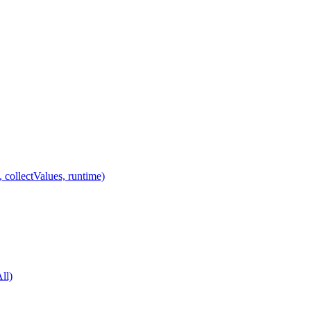
 collectValues, runtime)
ll)