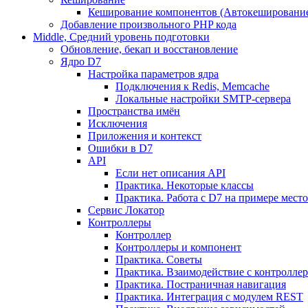
Кеширование компонентов (Автокешировани
Добавление произвольного PHP кода
Middle, Средний уровень подготовки
Обновление, бекап и восстановление
Ядро D7
Настройка параметров ядра
Подключения к Redis, Memcache
Локальные настройки SMTP-сервера
Пространства имён
Исключения
Приложения и контекст
Ошибки в D7
API
Если нет описания API
Практика. Некоторые классы
Практика. Работа с D7 на примере мес
Сервис Локатор
Контроллеры
Контроллер
Контроллеры и компонент
Практика. Советы
Практика. Взаимодействие с контроллера
Практика. Постраничная навигация
Практика. Интеграция с модулем REST