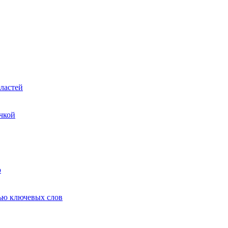
ластей
чкой
ю
ью ключевых слов