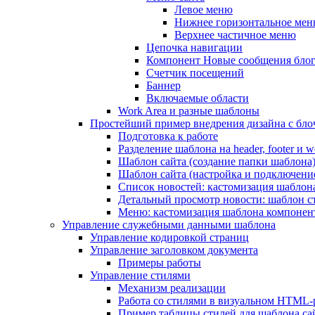
Левое меню
Нижнее горизонтальное ме
Верхнее частичное меню
Цепочка навигации
Компонент Новые сообщения бло
Счетчик посещений
Баннер
Включаемые области
Work Area и разные шаблоны
Простейший пример внедрения дизайна с блоч
Подготовка к работе
Разделение шаблона на header, footer и w
Шаблон сайта (создание папки шаблона
Шаблон сайта (настройка и подключени
Список новостей: кастомизация шаблон
Детальный просмотр новости: шаблон с
Меню: кастомизация шаблона компонен
Управление служебными данными шаблона
Управление кодировкой страниц
Управление заголовком документа
Примеры работы
Управление стилями
Механизм реализации
Работа со стилями в визуальном HTML-
Пример таблицы стилей для шаблона са