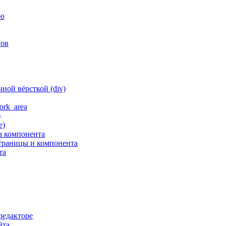
ню
гов
ной вёрсткой (div)
ork_area
)
е)
а компонента
траницы и компонента
та
редакторе
йта