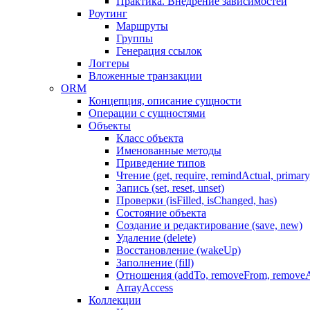
Практика. Внедрение зависимостей
Роутинг
Маршруты
Группы
Генерация ссылок
Логгеры
Вложенные транзакции
ORM
Концепция, описание сущности
Операции с сущностями
Объекты
Класс объекта
Именованные методы
Приведение типов
Чтение (get, require, remindActual, primary,
Запись (set, reset, unset)
Проверки (isFilled, isChanged, has)
Состояние объекта
Создание и редактирование (save, new)
Удаление (delete)
Восстановление (wakeUp)
Заполнение (fill)
Отношения (addTo, removeFrom, removeA
ArrayAccess
Коллекции