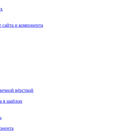
ях
 сайта и компонента
личной вёрсткой
а в шаблон
ь
онента