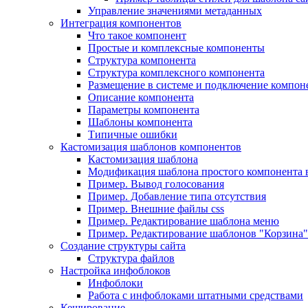
Управление значениями метаданных
Интеграция компонентов
Что такое компонент
Простые и комплексные компоненты
Структура компонента
Структура комплексного компонента
Размещение в системе и подключение компон
Описание компонента
Параметры компонента
Шаблоны компонента
Типичные ошибки
Кастомизация шаблонов компонентов
Кастомизация шаблона
Модификация шаблона простого компонента в
Пример. Вывод голосования
Пример. Добавление типа отсутствия
Пример. Внешние файлы css
Пример. Редактирование шаблона меню
Пример. Редактирование шаблонов "Корзина"
Создание структуры сайта
Структура файлов
Настройка инфоблоков
Инфоблоки
Работа с инфоблоками штатными средствами
Кеширование