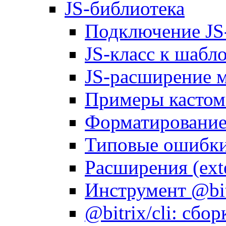
JS-библиотека
Подключение JS
JS-класс к шабл
JS-расширение 
Примеры кастом
Форматирование д
Типовые ошибки
Расширения (ext
Инструмент @bitr
@bitrix/cli: сбо