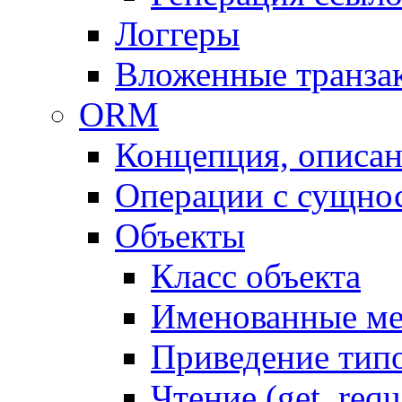
Логгеры
Вложенные транза
ORM
Концепция, описа
Операции с сущно
Объекты
Класс объекта
Именованные м
Приведение тип
Чтение (get, requ