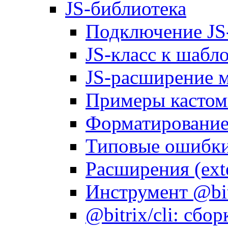
JS-библиотека
Подключение JS
JS-класс к шабл
JS-расширение 
Примеры кастом
Форматирование д
Типовые ошибки
Расширения (ext
Инструмент @bitr
@bitrix/cli: сбо