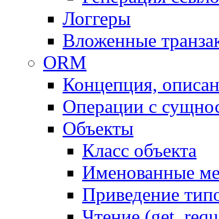
Логгеры
Вложенные транза
ORM
Концепция, описа
Операции с сущно
Объекты
Класс объекта
Именованные м
Приведение тип
Чтение (get, requ