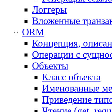
Логгеры
Вложенные транза
ORM
Концепция, описа
Операции с сущно
Объекты
Класс объекта
Именованные м
Приведение тип
Чтение (get, requ