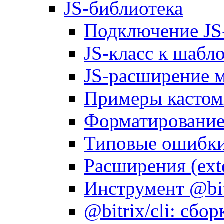
JS-библиотека
Подключение JS
JS-класс к шабл
JS-расширение 
Примеры кастом
Форматирование д
Типовые ошибки
Расширения (ext
Инструмент @bitr
@bitrix/cli: сбо