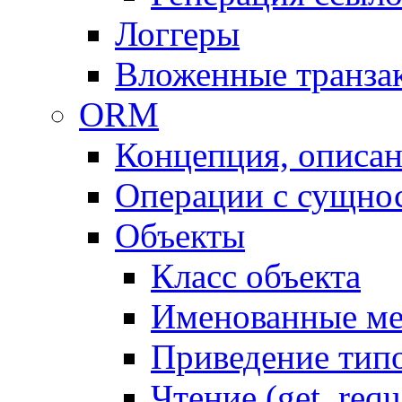
Логгеры
Вложенные транза
ORM
Концепция, описа
Операции с сущно
Объекты
Класс объекта
Именованные м
Приведение тип
Чтение (get, requ