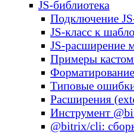
JS-библиотека
Подключение JS
JS-класс к шабл
JS-расширение 
Примеры кастом
Форматирование д
Типовые ошибки
Расширения (ext
Инструмент @bitr
@bitrix/cli: сбо