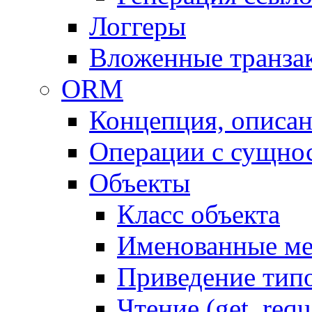
Логгеры
Вложенные транза
ORM
Концепция, описа
Операции с сущно
Объекты
Класс объекта
Именованные м
Приведение тип
Чтение (get, requ