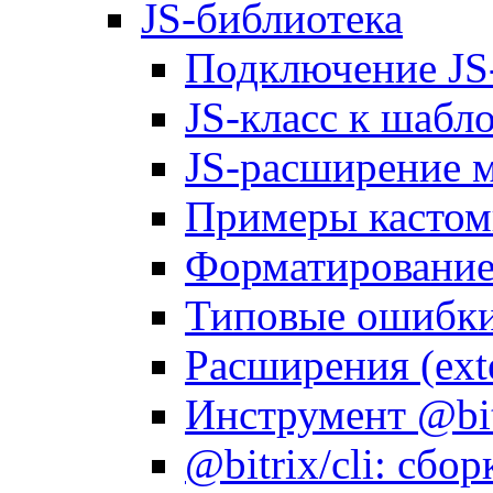
JS-библиотека
Подключение JS
JS-класс к шабл
JS-расширение 
Примеры кастом
Форматирование д
Типовые ошибки
Расширения (ext
Инструмент @bitr
@bitrix/cli: сбо