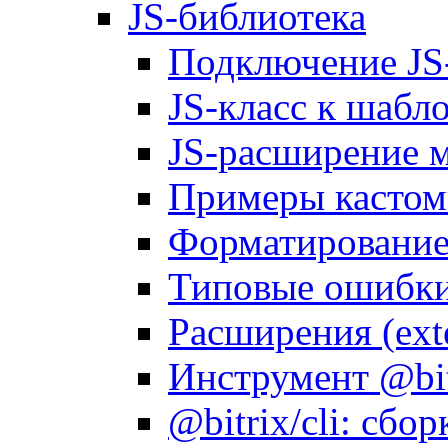
JS-библиотека
Подключение JS
JS-класс к шабл
JS-расширение 
Примеры кастом
Форматирование д
Типовые ошибки
Расширения (ext
Инструмент @bitr
@bitrix/cli: сбо