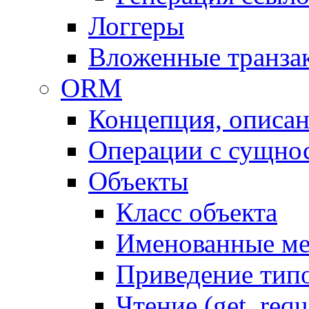
Логгеры
Вложенные транза
ORM
Концепция, описа
Операции с сущно
Объекты
Класс объекта
Именованные м
Приведение тип
Чтение (get, requ