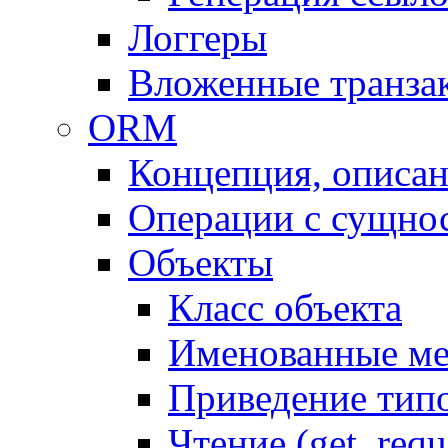
Логгеры
Вложенные транза
ORM
Концепция, описа
Операции с сущно
Объекты
Класс объекта
Именованные м
Приведение тип
Чтение (get, requ