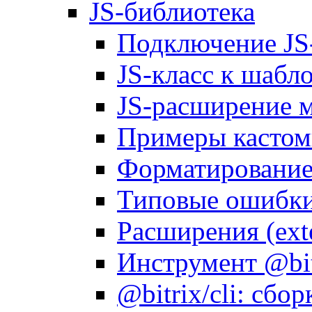
JS-библиотека
Подключение JS
JS-класс к шабл
JS-расширение 
Примеры кастом
Форматирование д
Типовые ошибки
Расширения (ext
Инструмент @bitr
@bitrix/cli: сбо