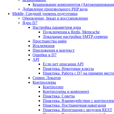
Кеширование компонентов (Автокешировани
Добавление произвольного PHP кода
Middle, Средний уровень подготовки
Обновление, бекап и восстановление
Ядро D7
Настройка параметров ядра
Подключения к Redis, Memcache
Локальные настройки SMTP-сервера
Пространства имён
Исключения
Приложения и контекст
Ошибки в D7
API
Если нет описания API
Практика. Некоторые классы
Практика. Работа с D7 на примере мес
Сервис Локатор
Контроллеры
Контроллер
Контроллеры и компонент
Практика. Советы
Практика. Взаимодействие с контроллера
Практика. Постраничная навигация
Практика. Интеграция с модулем REST