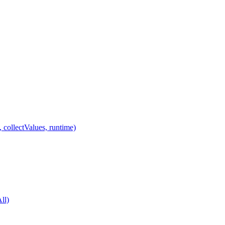
 collectValues, runtime)
ll)