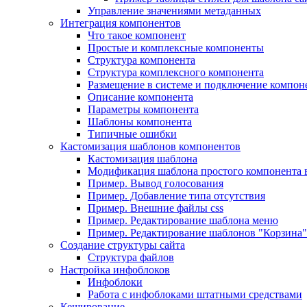
Управление значениями метаданных
Интеграция компонентов
Что такое компонент
Простые и комплексные компоненты
Структура компонента
Структура комплексного компонента
Размещение в системе и подключение компон
Описание компонента
Параметры компонента
Шаблоны компонента
Типичные ошибки
Кастомизация шаблонов компонентов
Кастомизация шаблона
Модификация шаблона простого компонента в
Пример. Вывод голосования
Пример. Добавление типа отсутствия
Пример. Внешние файлы css
Пример. Редактирование шаблона меню
Пример. Редактирование шаблонов "Корзина"
Создание структуры сайта
Структура файлов
Настройка инфоблоков
Инфоблоки
Работа с инфоблоками штатными средствами
Кеширование