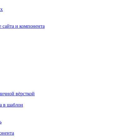
ях
 сайта и компонента
личной вёрсткой
а в шаблон
ь
онента