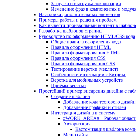
Загрузка и выгрузка локализации
Изменение фраз в компонентах и модул
Настройка дополнительных элементов
Примеры работы и решения проблем
Как вывести произвольный контент в шаблоне
Разработка шаблонов страниц
Руководство по оформлению HTML/CSS кода
Общие правила оформления кода
Правила оформления HTML
Правила форматирования HTML
Правила оформления CSS
Правила форматирования CSS
Тестирование верстки (чеклист)
Особенности интеграции с Битрикс
Верстка для мобильных устройств
Приёмы верстки
Простейший пример внедрения дизайна с таб
Создание шаблона
Добавление кода тестового дизайн
Добавление графики и стилей
Интеграция дизайна в систему
#WORK_AREA# – Рабочая област
Авторизация
Кастомизация шаблона комп
Меню сайта