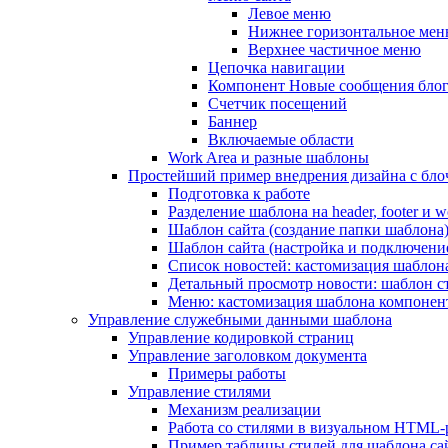
Левое меню
Нижнее горизонтальное ме
Верхнее частичное меню
Цепочка навигации
Компонент Новые сообщения бло
Счетчик посещений
Баннер
Включаемые области
Work Area и разные шаблоны
Простейший пример внедрения дизайна с блоч
Подготовка к работе
Разделение шаблона на header, footer и w
Шаблон сайта (создание папки шаблона
Шаблон сайта (настройка и подключени
Список новостей: кастомизация шаблон
Детальный просмотр новости: шаблон с
Меню: кастомизация шаблона компонен
Управление служебными данными шаблона
Управление кодировкой страниц
Управление заголовком документа
Примеры работы
Управление стилями
Механизм реализации
Работа со стилями в визуальном HTML-
Пример таблицы стилей для шаблона са