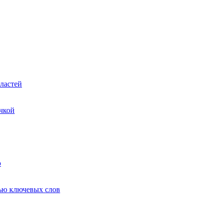
ластей
чкой
ю
ью ключевых слов