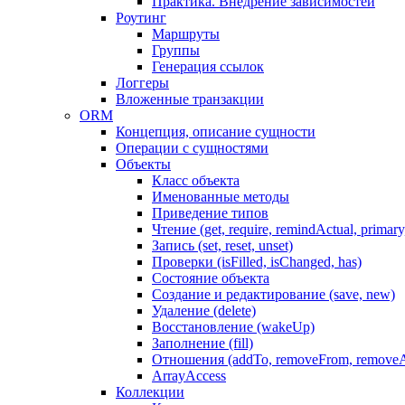
Практика. Внедрение зависимостей
Роутинг
Маршруты
Группы
Генерация ссылок
Логгеры
Вложенные транзакции
ORM
Концепция, описание сущности
Операции с сущностями
Объекты
Класс объекта
Именованные методы
Приведение типов
Чтение (get, require, remindActual, primary,
Запись (set, reset, unset)
Проверки (isFilled, isChanged, has)
Состояние объекта
Создание и редактирование (save, new)
Удаление (delete)
Восстановление (wakeUp)
Заполнение (fill)
Отношения (addTo, removeFrom, removeA
ArrayAccess
Коллекции