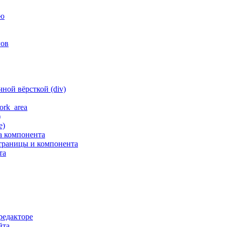
ню
гов
ной вёрсткой (div)
ork_area
)
е)
а компонента
траницы и компонента
та
редакторе
йта