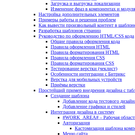
Загрузка и выгрузка локализации
Изменение фраз в компонентах и модул
Настройка дополнительных элементов
Примеры работы и решения проблем
Как вывести произвольный контент в шаблоне
Разработка шаблонов страниц
Руководство по оформлению HTML/CSS кода
Общие правила оформления кода
Правила оформления HTML
Правила форматирования HTML
Правила оформления CSS
Правила форматирования CSS
Тестирование верстки (чеклист)
Особенности интеграции с Битрикс
Верстка для мобильных устройств
Приёмы верстки
Простейший пример внедрения дизайна с таб
Создание шаблона
Добавление кода тестового дизайн
Добавление графики и стилей
Интеграция дизайна в систему
#WORK_AREA# – Рабочая област
Авторизация
Кастомизация шаблона комп
Меню сайта