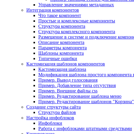
Управление значениями метаданных
Интеграция компонентов
Что такое компонент
Простые и комплексные компоненты
Структура компонента
Структура комплексного компонента
Размещение в системе и подключение компон
Описание компонента
Параметры компонента
Шаблоны компонента
Типичные ошибки
Кастомизация шаблонов компонентов
Кастомизация шаблона
Модификация шаблона простого компонента в
Пример. Вывод голосования
Пример. Добавление типа отсутствия
Пример. Внешние файлы css
Пример. Редактирование шаблона меню
Пример. Редактирование шаблонов "Корзина"
Создание структуры сайта
Структура файлов
Настройка инфоблоков
Инфоблоки
Работа с инфоблоками штатными средствами
Кеширование