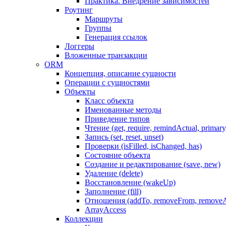
Практика. Внедрение зависимостей
Роутинг
Маршруты
Группы
Генерация ссылок
Логгеры
Вложенные транзакции
ORM
Концепция, описание сущности
Операции с сущностями
Объекты
Класс объекта
Именованные методы
Приведение типов
Чтение (get, require, remindActual, primary,
Запись (set, reset, unset)
Проверки (isFilled, isChanged, has)
Состояние объекта
Создание и редактирование (save, new)
Удаление (delete)
Восстановление (wakeUp)
Заполнение (fill)
Отношения (addTo, removeFrom, removeA
ArrayAccess
Коллекции