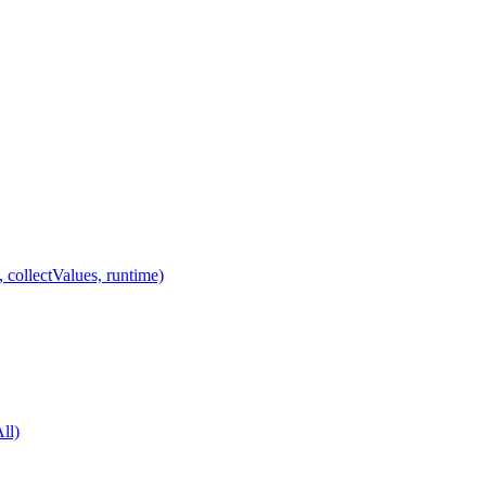
 collectValues, runtime)
ll)