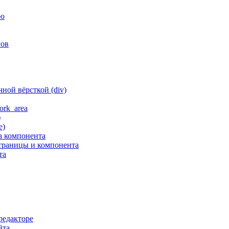
ню
гов
ной вёрсткой (div)
ork_area
)
е)
а компонента
траницы и компонента
та
редакторе
йта