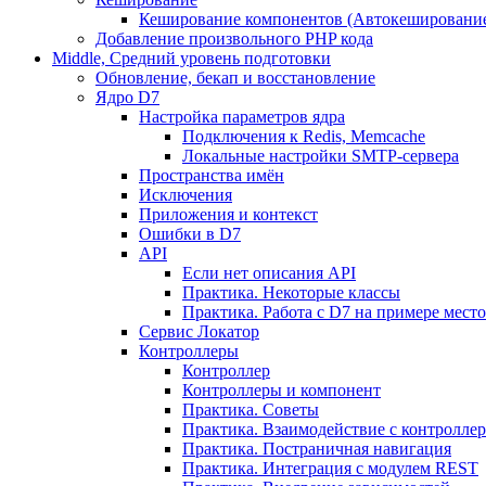
Кеширование компонентов (Автокешировани
Добавление произвольного PHP кода
Middle, Средний уровень подготовки
Обновление, бекап и восстановление
Ядро D7
Настройка параметров ядра
Подключения к Redis, Memcache
Локальные настройки SMTP-сервера
Пространства имён
Исключения
Приложения и контекст
Ошибки в D7
API
Если нет описания API
Практика. Некоторые классы
Практика. Работа с D7 на примере мес
Сервис Локатор
Контроллеры
Контроллер
Контроллеры и компонент
Практика. Советы
Практика. Взаимодействие с контроллера
Практика. Постраничная навигация
Практика. Интеграция с модулем REST