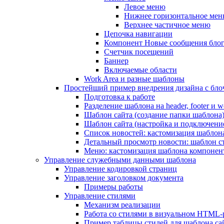
Левое меню
Нижнее горизонтальное ме
Верхнее частичное меню
Цепочка навигации
Компонент Новые сообщения бло
Счетчик посещений
Баннер
Включаемые области
Work Area и разные шаблоны
Простейший пример внедрения дизайна с блоч
Подготовка к работе
Разделение шаблона на header, footer и w
Шаблон сайта (создание папки шаблона
Шаблон сайта (настройка и подключени
Список новостей: кастомизация шаблон
Детальный просмотр новости: шаблон с
Меню: кастомизация шаблона компонен
Управление служебными данными шаблона
Управление кодировкой страниц
Управление заголовком документа
Примеры работы
Управление стилями
Механизм реализации
Работа со стилями в визуальном HTML-
Пример таблицы стилей для шаблона са