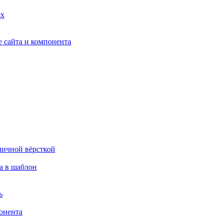
ях
 сайта и компонента
личной вёрсткой
а в шаблон
ь
онента