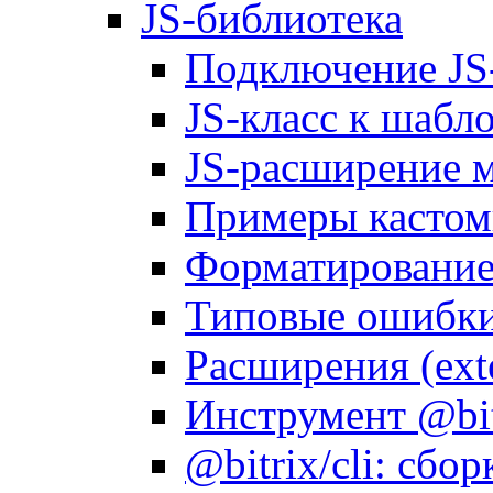
JS-библиотека
Подключение JS
JS-класс к шабл
JS-расширение 
Примеры кастом
Форматирование д
Типовые ошибки
Расширения (ext
Инструмент @bitr
@bitrix/cli: сбо