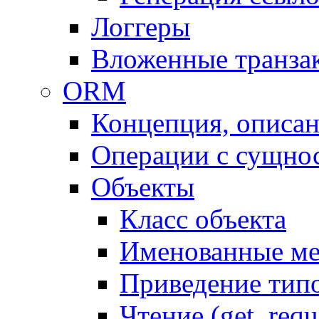
Логгеры
Вложенные транза
ORM
Концепция, описа
Операции с сущно
Объекты
Класс объекта
Именованные м
Приведение тип
Чтение (get, requ